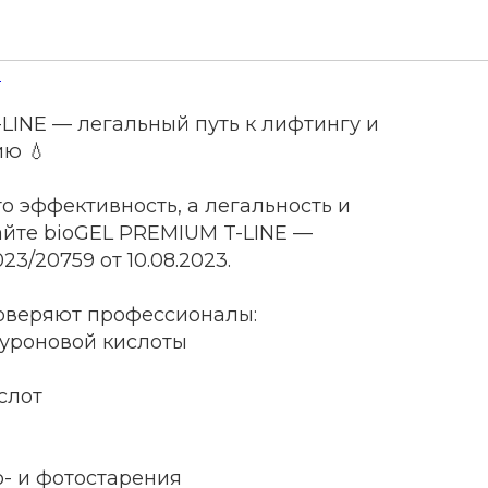
 PREMIUM T-LINE
L
-LINE — легальный путь к лифтингу и
ию 💧
о эффективность, а легальность и
айте bioGEL PREMIUM T-LINE —
23/20759 от 10.08.2023.
доверяют профессионалы:
луроновой кислоты
слот
о- и фотостарения