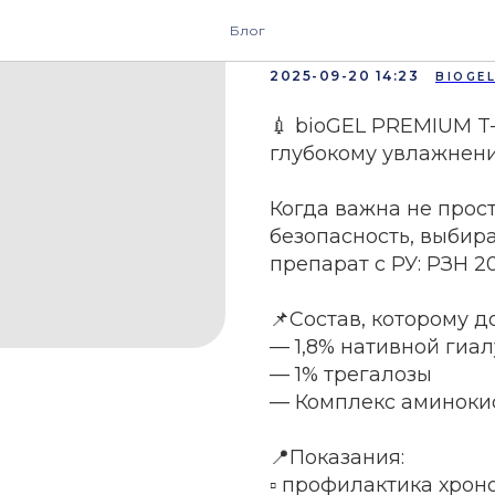
💉 bioGEL
Блог
2025-09-20 14:23
BIOGE
💉 bioGEL PREMIUM T
глубокому увлажнен
Когда важна не прост
безопасность, выбир
препарат с РУ: РЗН 20
📌Состав, которому 
— 1,8% нативной гиа
— 1% трегалозы
— Комплекс аминоки
📍Показания:
▫️ профилактика хрон