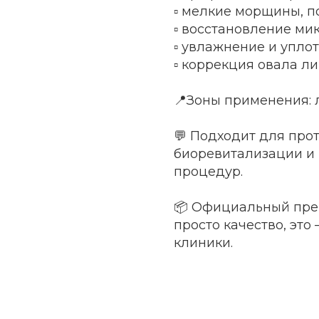
▫️ мелкие морщины, п
▫️ восстановление м
▫️ увлажнение и упло
▫️ коррекция овала л
📍Зоны применения: л
💬 Подходит для про
биоревитализации и 
процедур.
📦 Официальный преп
просто качество, эт
клиники.