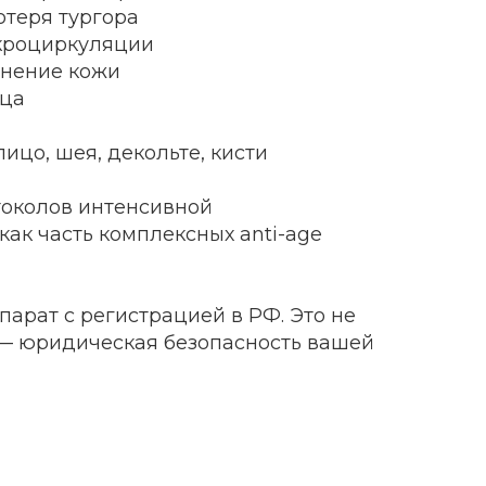
отеря тургора
икроциркуляции
тнение кожи
ица
ицо, шея, декольте, кисти
токолов интенсивной
как часть комплексных anti-age
арат с регистрацией в РФ. Это не
о — юридическая безопасность вашей