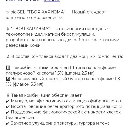
✨ bioGEL "ТВОЯ ХАРИЗМА" — Новый стандарт
клеточного омоложения ✨
💉 "ТВОЯ ХАРИЗМА" — это синергия передовых
технологий и деликатной биостимуляции,
разработанная специально для работы с клеточными
резервами кожи.
🔬 В состав комплекса входят два мощных компонента:
1️⃣ Рекомбинантный коллаген III типа на платформе
гиалуроновой кислоты 1,5% (шприц 2,5 мл)
2️⃣ Экзосомальный таргетный бустер на платформе ГК
1% (флакон 5,5 мл)
🧬 Такая комбинация обеспечивает:
✔️ Мягкую, но эффективную активацию фибробластов
✔️ Восстановление регенераторного потенциала кожи
✔️ Поддержание физиологической активности клеток
без агрессии
✔️ Заметное улучшение текстуры, тургора и тона