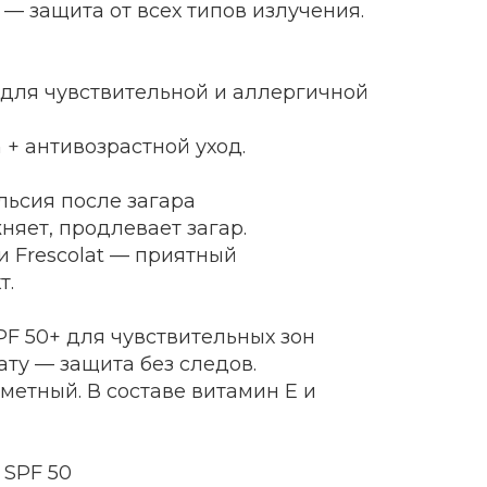
ion — защита от всех типов излучения.
 для чувствительной и аллергичной
on + антивозрастной уход.
ьсия после загара
жняет, продлевает загар.
 и Frescolat — приятный
т.
PF 50+ для чувствительных зон
ату — защита без следов.
метный. В составе витамин E и
 SPF 50