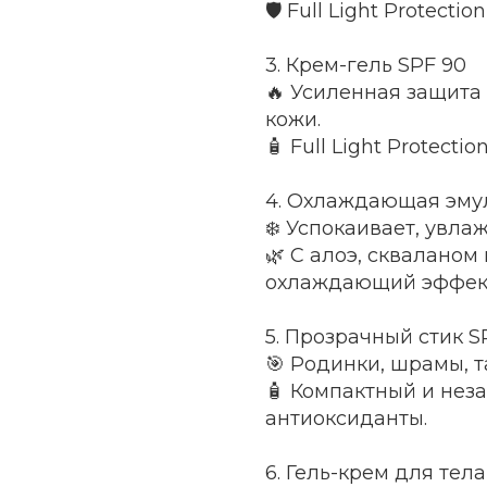
🛡 Full Light Protect
3. Крем-гель SPF 90
🔥 Усиленная защита
кожи.
🧴 Full Light Protecti
4. Охлаждающая эмул
❄️ Успокаивает, увла
🌿 С алоэ, скваланом
охлаждающий эффек
5. Прозрачный стик S
🎯 Родинки, шрамы, т
🧴 Компактный и неза
антиоксиданты.
6. Гель-крем для тела