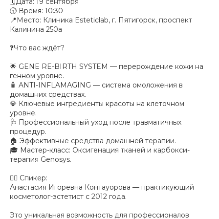
🗓Дата: 19 сентября
🕥 Время: 10:30
📍Место: Клиника Esteticlab, г. Пятигорск, проспект
Калинина 250а
❓Что вас ждёт?
🌟 GENE RE-BIRTH SYSTEM — перерождение кожи на
генном уровне.
🧴 ANTI-INFLAMAGING — система омоложения в
домашних средствах.
💎 Ключевые ингредиенты красоты на клеточном
уровне.
🩺 Профессиональный уход после травматичных
процедур.
🏠 Эффективные средства домашней терапии.
🎓 Мастер-класс: Оксигенация тканей и карбокси-
терапия Genosys.
👩‍⚕️ Спикер:
Анастасия Игоревна Контауорова — практикующий
косметолог-эстетист с 2012 года.
Это уникальная возможность для профессионалов