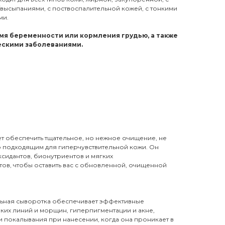
высыпаниями, с поствоспалительной кожей, с тонкими
ми.
ремя беременности или кормления грудью, а также
ескими заболеваниями.
 обеспечить тщательное, но нежное очищение, не
о подходящим для гиперчувствительной кожи. Он
сидантов, бионутриентов и мягких
ов, чтобы оставить вас с обновленной, очищенной
ьная сыворотка обеспечивает эффективные
ких линий и морщин, гиперпигментации и акне,
 покалывания при нанесении, когда она проникает в