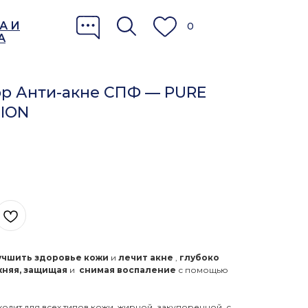
А И
0
А
бор Анти-акне СПФ — PURE
TION
учшить здоровье кожи
и
лечит акне
,
глубоко
жняя, защищая
и
снимая воспаление
с помощью
дходит
для всех типов кожи, жирной, закупоренной, с