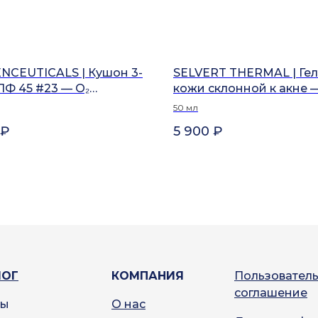
NCEUTICALS | Кушон 3-
SELVERT THERMAL | Гел
СПФ 45 #23 — O₂
кожи склонной к акне 
ION
ACNE PRONE SKIN - TH
50 мл
₽
5 900
₽
ЛОГ
КОМПАНИЯ
Пользовател
соглашение
ды
О нас