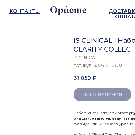
КОНТАКТЫ
ДОСТАВК
ОПЛАТ
iS CLINICAL | На
CLARITY COLLEC
iS ClINICAL
Артикул:
6003.KIT.BOX
31 050
₽
НЕТ В НАЛИЧИИ
Набор Pure Clarity помогает
ул
очищая, отшелушивая, увла
формул клинического уровня.
Набор iS Clinical Pure Clarity по