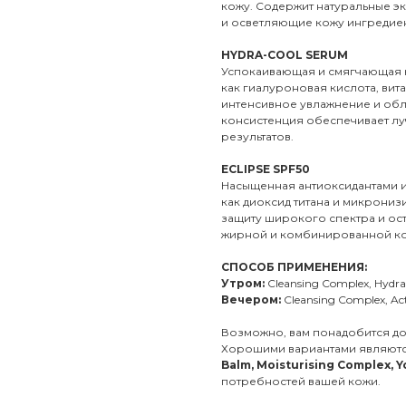
кожу. Содержит натуральные э
и осветляющие кожу ингредие
HYDRA-COOL SERUM
Успокаивающая и смягчающая ко
как гиалуроновая кислота, вит
интенсивное увлажнение и обл
консистенция обеспечивает л
результатов.
ECLIPSE SPF50
Насыщенная антиоксидантами 
как диоксид титана и микрониз
защиту широкого спектра и ост
жирной и комбинированной к
СПОСОБ ПРИМЕНЕНИЯ:
Утром:
Cleansing Complex, Hydra-
Вечером:
Cleansing Complex, Ac
Возможно, вам понадобится д
Хорошими вариантами являют
Balm, Moisturising Complex, 
потребностей вашей кожи.