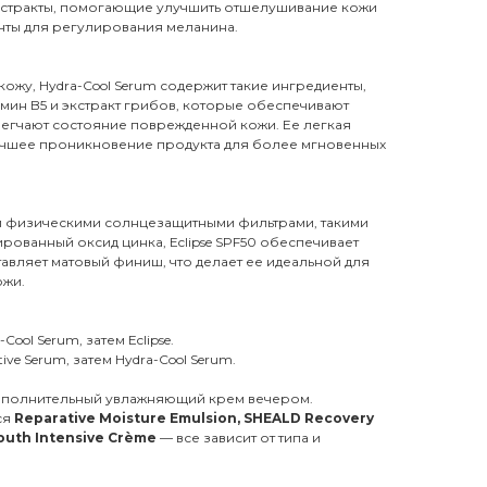
кстракты, помогающие улучшить отшелушивание кожи
нты для регулирования меланина.
жу, Hydra-Cool Serum содержит такие ингредиенты,
амин B5 и экстракт грибов, которые обеспечивают
егчают состояние поврежденной кожи. Ее легкая
учшее проникновение продукта для более мгновенных
и физическими солнцезащитными фильтрами, такими
ированный оксид цинка, Eclipse SPF50 обеспечивает
авляет матовый финиш, что делает ее идеальной для
ожи.
Cool Serum, затем Eclipse.
tive Serum, затем Hydra-Cool Serum.
ополнительный увлажняющий крем вечером.
ся
Reparative Moisture Emulsion, SHEALD Recovery
Youth Intensive Crème
— все зависит от типа и