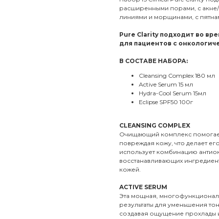
расширенными порами, с акне/
линиями и морщинами, с пятна
Pure Clarity подходит во в
для пациентов с онкологич
В СОСТАВЕ НАБОРА:
Cleansing Complex 180 мл
Active Serum 15 мл
Hydra-Cool Serum 15мл
Eclipse SPF50 100г
CLEANSING COMPLEX
Очищающий комплекс помогает
повреждая кожу, что делает ег
использует комбинацию антиок
восстанавливающих ингредиент
кожей.
ACTIVE SERUM
Эта мощная, многофункционал
результаты для уменьшения тон
создавая ощущение прохлады и