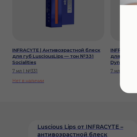
INFRACYTE | Антивозрастной блеск
INFRACYTE
для губ LusciousLips — тон №331
для губ L
Socialities
Dynamite D
7 мл | №331
7 мл | №334
Нет в наличии
то
Luscious Lips от INFRACYTE –
антивозрастной блеск