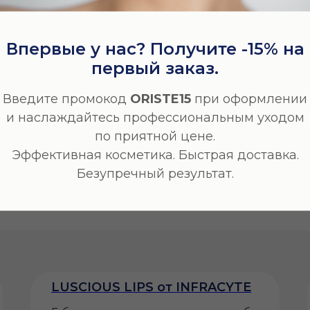
Впервые у нас? Получите -15% на
первый заказ.
Введите промокод
ORISTE15
при оформлении
 | Антивозрастной блеск
INFRACYTE | Антивозраст
и наслаждайтесь профессиональным уходом
usciousLips — тон №334
для губ LusciousLips — т
по приятной цене.
elight
Cinnamon Crush
Эффективная косметика. Быстрая доставка.
7 мл | №335
Безупречный результат.
LUSCIOUS LIPS от INFRACYTE