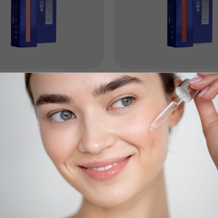
 | Антивозрастной блеск
INFRACYTE | Антивозраст
usciousLips — тон №326
для губ LusciousLips — т
tion
Shows Stopper
7 мл | №327
чии