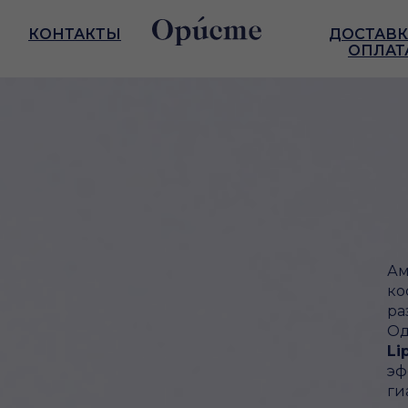
КОНТАКТЫ
ДОСТАВК
ОПЛАТ
Ам
ко
ра
Од
Li
эф
ги