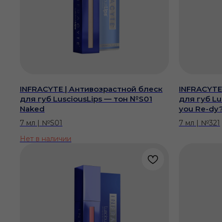
INFRACYTE | Антивозрастной блеск
INFRACYTE
для губ LusciousLips — тон №S01
для губ Lu
Naked
you Re-dy
7 мл | №S01
7 мл | №321
Нет в наличии