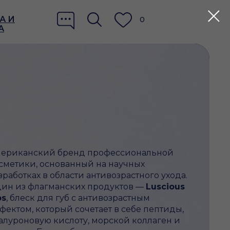
А И
0
А
ериканский бренд профессиональной
сметики, основанный на научных
зработках в области антивозрастного ухода.
ин из флагманских продуктов —
Luscious
ps
, блеск для губ с антивозрастным
фектом, который сочетает в себе пептиды,
алуроновую кислоту, морской коллаген и