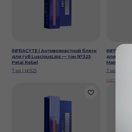
INFRACYTE | Антивозрастной блеск
INFRACYTE
для губ LusciousLips — тон №325
для губ L
Petal Rebel
Main Attrac
7 мл | №325
7 мл | №326
Нет в нали