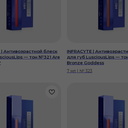
 | Антивозрастной блеск
INFRACYTE | Антивозраст
sciousLips — тон №321 Are
для губ LusciousLips — т
?
Bronze Goddess
7 мл | № 323