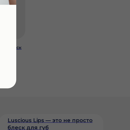
ной блеск
он №335
Luscious Lips — это не просто
блеск для губ