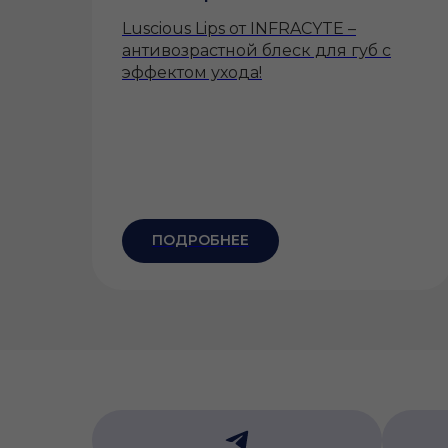
к
Luscious Lips от INFRACYTE –
антивозрастной блеск для губ с
 на
эффектом ухода!
не
 а
ПОДРОБНЕЕ