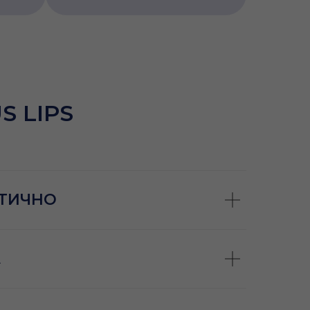
S LIPS
ЭТИЧНО
А