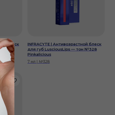
ной блеск
INFRACYTE | Антивозрастной блеск
он №327
для губ LusciousLips — тон №328
Pinkalicious
7 мл | №328