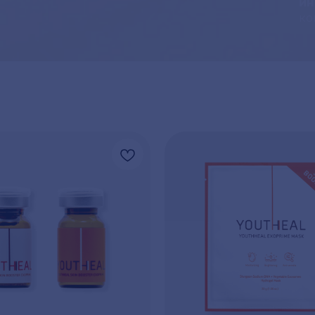
ин
ко