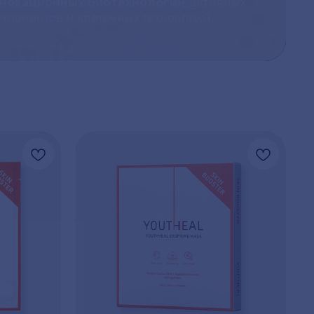
новационных биотехнологий
, активных
мпонентов и клеточных технологий.