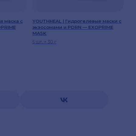
я маска с
YOUTHHEAL | Гидрогелевые маски с
OPRIME
экзосомами и PDRN — EXOPRIME
MASK
5 шт. × 30 г