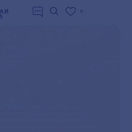
А И
0
А
OUTHHEAL
— корейский бренд,
иентированный на восстановление,
оложение и оздоровление кожи.
новной фокус бренда — использование