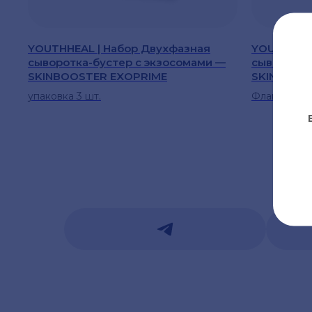
YOUTHHEAL | Набор Двухфазная
YOUTHHEAL
сыворотка-бустер с экзосомами —
сыворотка
SKINBOOSTER EXOPRIME
SKINBOOS
упаковка 3 шт.
Флакон I: 11