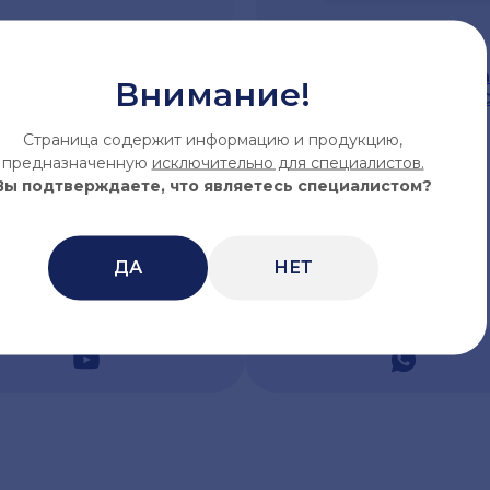
 | Двухфазная
YOUTHHEAL | Гидрогелева
Внимание!
-бустер с экзосомами —
экзосомами и PDRN — EX
TER EXOPRIME
MASK
Страница содержит информацию и продукцию,
7 мг + Флакон II: 3 мл
30 гр (1 шт.)
предназначенную
исключительно для специалистов.
Вы подтверждаете, что являетесь специалистом?
Нет в наличии
ДА
НЕТ