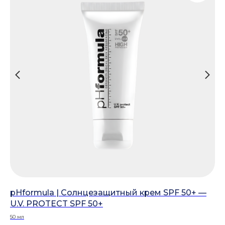
щий
pHformula | Солнцезащитный крем SPF 50+ —
SE
U.V. PROTECT SPF 50+
ак
50 мл
50 