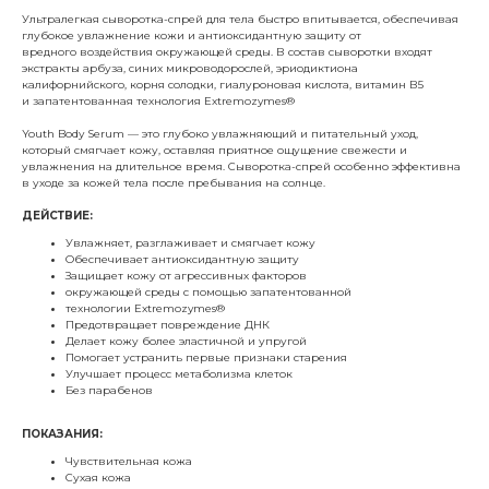
Ультралегкая сыворотка-спрей для тела быстро впитывается, обеспечивая
глубокое увлажнение кожи и антиоксидантную защиту от
вредного воздействия окружающей среды. В состав сыворотки входят
экстракты арбуза, синих микроводорослей, эриодиктиона
калифорнийского, корня солодки, гиалуроновая кислота, витамин В5
и запатентованная технология Extremozymes®
Youth Body Serum — это глубоко увлажняющий и питательный уход,
который смягчает кожу, оставляя приятное ощущение свежести и
увлажнения на длительное время. Сыворотка-спрей особенно эффективна
в уходе за кожей тела после пребывания на солнце.
ДЕЙСТВИЕ:
Увлажняет, разглаживает и смягчает кожу
Обеспечивает антиоксидантную защиту
Защищает кожу от агрессивных факторов
окружающей среды с помощью запатентованной
технологии Extremozymes®
Предотвращает повреждение ДНК
Делает кожу более эластичной и упругой
Помогает устранить первые признаки старения
Улучшает процесс метаболизма клеток
Без парабенов
ПОКАЗАНИЯ:
Чувствительная кожа
Сухая кожа