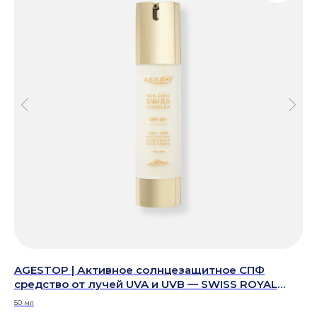
AGESTOP | Активное солнцезащитное СПФ
AG
средство от лучей UVA и UVB — SWISS ROYAL
VI
SPF50+ CREAM| SUN CARE SWISS COMPLEX
50 мл
50 