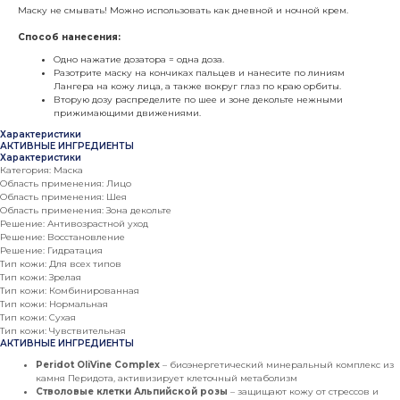
Маску не смывать! Можно использовать как дневной и ночной крем.
Способ нанесения:
Одно нажатие дозатора = одна доза.
Разотрите маску на кончиках пальцев и нанесите по линиям
Лангера на кожу лица, а также вокруг глаз по краю орбиты.
Вторую дозу распределите по шее и зоне декольте нежными
прижимающими движениями.
Характеристики
АКТИВНЫЕ ИНГРЕДИЕНТЫ
Характеристики
Категория: Маска
Область применения: Лицо
Область применения: Шея
Область применения: Зона декольте
Решение: Антивозрастной уход
Решение: Восстановление
Решение: Гидратация
Тип кожи: Для всех типов
Тип кожи: Зрелая
Тип кожи: Комбинированная
Тип кожи: Нормальная
Тип кожи: Сухая
Тип кожи: Чувствительная
АКТИВНЫЕ ИНГРЕДИЕНТЫ
Peridot OliVine Complex
– биоэнергетический минеральный комплекс из
камня Перидота, активизирует клеточный метаболизм
Стволовые клетки Альпийской розы
– защищают кожу от стрессов и