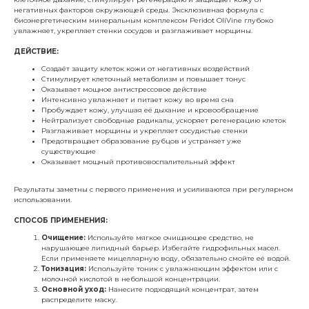
негативных факторов окружающей среды. Эксклюзивная формула с
биоэнергетическим минеральным комплексом Peridot OliVine глубоко
увлажняет, укрепляет стенки сосудов и разглаживает морщины.
ДЕЙСТВИЕ:
Создаёт защиту клеток кожи от негативных воздействий
Стимулирует клеточный метаболизм и повышает тонус
Оказывает мощное антистрессовое действие
Интенсивно увлажняет и питает кожу во время сна
Пробуждает кожу, улучшая её дыхание и кровообращение
Нейтрализует свободные радикалы, ускоряет регенерацию клеток
Разглаживает морщины и укрепляет сосудистые стенки
Предотвращает образование рубцов и устраняет уже
существующие
Оказывает мощный противовоспалительный эффект
Результаты заметны с первого применения и усиливаются при регулярном
использовании.
СПОСОБ ПРИМЕНЕНИЯ:
Очищение:
Используйте мягкое очищающее средство, не
нарушающее липидный барьер. Избегайте гидрофильных масел.
Если применяете мицеллярную воду, обязательно смойте её водой.
Тонизация:
Используйте тоник с увлажняющим эффектом или с
молочной кислотой в небольшой концентрации.
Основной уход:
Нанесите подходящий концентрат, затем
распределите маску.