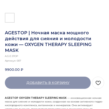
AGESTOP | Ночная маска мощного
действия для сияния и молодости
кожи — OXYGEN THERAPY SLEEPING
MASK
A.G.E.STOP
Артикул:
007
9900.00
₽
ДОБАВИТЬ В КОРЗИНУ
AGESTOP OXYGEN THERAPY SLEEPING MASK
— инновационная ночная
маска для сияния и молодости кожи, созданная на основе активного гидро-
кислородного комплекса, витаминов и минералов. Она активирует
клеточное дыхание, стимулирует регенерацию и защищает кожу от