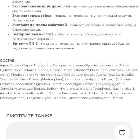
окисления
Экстракт снежных водорослей
– активизирует клеточное обновление и
синтез коллагена
Экстракт эдельвейса
– мощный антиоксидант, укрепляющий защитный
барьер кожи
Экстракт центеллы азиатской
– снимает воспаления, заживляет кожу и
укрепляет сосуды
Гиалуроновая кислота
– обеспечивает глубокое увлажнение и
разглаживает морщины
Витамин C & E
– мощные антиоксиданты, нейтрализующие свободные
радикалы и придающие коже сияние
СОСТАВ:
Aqua, Caprylic/Capric Triglyceride, Cyclopentasiloxane, Glycerin, Isododecane (Active
Hydrocarbon), Sodium Chloride, Olivine Extract (OliVine™ bio-mineral complex – Peridot
stone), Rhododendron Ferrugineum Leaf Cell Culture Extract (Alpine Rose Stem Cells),
Crambe Maritima Extract (Marine plant), Leontopodium Alpinum Extract (Edelweiss
Extract), Coenochloris Signiensis Extract (Snow Algae Extract), Ethylhexylglycerin,
Centella Asiatica Leaf Extract, Sodium Hyaluronate, d-alpha Tocopherol, Niacinamide, L-
Ascorbic Acid, Isomalt, Lecithin, Sodium Benzoate, Lactic Acid, Citric Acid, Maltodextrin,
Phenoxyethanol, Butylene Glycol, CI 42090, Dimethicone Crosspolymer, Parfum.
СМОТРИТЕ ТАКЖЕ