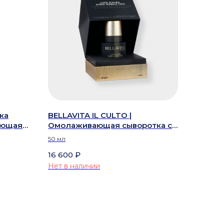
ка
BELLAVITA IL CULTO |
ающая
Омолаживающая сыворотка с
лифтинг эффектом с белым
50 мл
трюфелем Альба — RE-
16 600
₽
DENSIFYING LIFTING FACE
ESSENCE
Нет в наличии