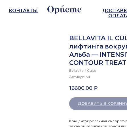
КОНТАКТЫ
ДОСТАВК
ОПЛАТ
BELLAVITA IL CU
лифтинга вокру
Альба — INTENSI
CONTOUR TREA
BellaVita Il Culto
Артикул:
511
16600.00
₽
ДОБАВИТЬ В КОРЗИН
Концентрированная сыворотка 
за самой деликатной зоной ли