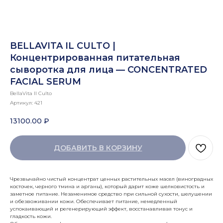
BELLAVITA IL CULTO |
Концентрированная питательная
сыворотка для лица — CONCENTRATED
FACIAL SERUM
BellaVita Il Culto
Артикул:
421
13100.00
₽
ДОБАВИТЬ В КОРЗИНУ
Чрезвычайно чистый концентрат ценных растительных масел (виноградных
косточек, черного тмина и арганы), который дарит коже шелковистость и
заметное питание. Незаменимое средство при сильной сухости, шелушении
и обезвоживании кожи. Обеспечивает питание, немедленный
успокаивающий и регенерирующий эффект, восстанавливая тонус и
гладкость кожи.