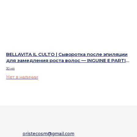
 с
BELLAVITA IL CULTO | Сыворотка после эпиляции
BE
для замедления роста волос — INGUINE E PARTI
ом
INTIME
RE
30 мл
50 
Нет в наличии
13
Не
oristecosm@gmail.com