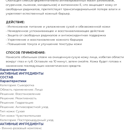
Обогащен смесью ферментативно активированных масел (оливковое,
огуречное, льняное, миндальное) и витамином Е, что защищает кожу от
свободных радикалов, препятствует трансэпидермальной потере влаги и
укрепляет естественный кожный барьер.
ДЕЙСТВИЕ:
• Интенсивное питание и увлажнение сухой и обезвоженной кожи
• Немедленное успокаивающее и восстанавливающее действие
• Защита от свободных радикалов и антиоксидантная поддержка
• Укрепление и восстановление кожного барьера
• Повышение тонуса и улучшение текстуры кожи
СПОСОБ ПРИМЕНЕНИЯ:
Нанесите обильным слоем на очищенную сухую кожу лица, избегая области
вокруг глаз и губ. Оставьте на 10 минут, затем смойте. Кожа будет готова к
нанесению последующих косметических средств.
Характеристики
АКТИВНЫЕ ИНГРЕДИЕНТЫ
СОСТАВ
Характеристики
Категория: Сыворотка
Область применения: Лицо
Решение: Восстановление
Решение: Реактивность
Решение: Гидратация
Решение: Антивозрастной уход
Тип кожи: Сухая
Тип кожи: Чувствительная
Категория: Постпроцедурный уход
АКТИВНЫЕ ИНГРЕДИЕНТЫ
• Винно-розовый комплекс