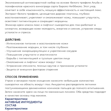
Эксклюзивный антивозрастной набор на основе белого трюфеля Альба и
полифенолов красного винограда сорта Бароло Неббиоло. Этот уход
сочетает в себе изысканность, мощную эффективность и настоящий люкс.
Экстракт белого трюфеля, ценящегося дороже платины, глубоко
восстанавливает, укрепляет и омолаживает кожу, повышает упругость,
осветляет пигментацию и сокращает морщины.
Эликсир-крем класса люкс и лифтинг-сыворотка для глаз работают в
синергии, возвращая коже молодость, энергию и сияние, устраняя следы
усталости и стресса.
ДЕЙСТВИЕ:
• Интенсивное питание и восстановление кожи
• Разглаживание морщин, в том числе глубоких
• Улучшение микроциркуляции и укрепление сосудов
• Повышение упругости и эластичности
• Борьба с пигментацией и тусклым цветом лица
• Омоложение и лифтинг кожи вокруг глаз
• Устранение отечности, темных кругов и признаков усталости
• Защита от внешних факторов старения
СПОСОБ ПРИМЕНЕНИЯ:
Утром и вечером после очищения нанесите небольшое количество
сыворотки на область вокруг глаз. Аккуратно распределите легкими
постукивающими движениями кончиков пальцев до полного впитывания.
Затем нанесите крем на лицо по массажным линиям. Оба средства подходят
в качестве основы под макияж.
Характеристики
АКТИВНЫЕ ИНГРЕДИЕНТЫ
СОСТАВ
Характеристики