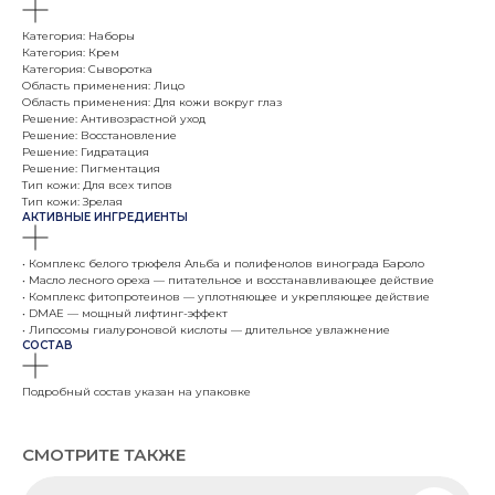
Категория: Наборы
Категория: Крем
Категория: Сыворотка
Область применения: Лицо
Область применения: Для кожи вокруг глаз
Решение: Антивозрастной уход
Решение: Восстановление
Решение: Гидратация
Решение: Пигментация
Тип кожи: Для всех типов
Тип кожи: Зрелая
АКТИВНЫЕ ИНГРЕДИЕНТЫ
• Комплекс белого трюфеля Альба и полифенолов винограда Бароло
• Масло лесного ореха — питательное и восстанавливающее действие
• Комплекс фитопротеинов — уплотняющее и укрепляющее действие
• DМАЕ — мощный лифтинг-эффект
• Липосомы гиалуроновой кислоты — длительное увлажнение
СОСТАВ
Подробный состав указан на упаковке
СМОТРИТЕ ТАКЖЕ