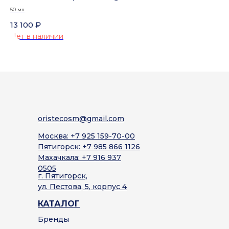
AGING NOURISHING REGENERATING FACE CREAM
во
50 мл
30 
13 100
₽
12
Нет в наличии
Не
oristecosm@gmail.com
Москва: +7 925 159-70-00
Пятигорск: +7 985 866 1126
Махачкала: +7 916 937
0505
г. Пятигорск,
ул. Пестова, 5, корпус 4
КАТАЛОГ
Бренды