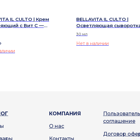
ITA IL CULTO | Крем
BELLAVITA IL CULTO |
яющий с Вит С —
Осветляющая сыворотк
N C FACE CREAM
интимной зоны — FORM
30 мл
SPECIALE PARTI INTIME
Нет в наличии
₽
аличии
ЛОГ
КОМПАНИЯ
Пользовател
соглашение
ды
О нас
Договор офе
овары
Контакты