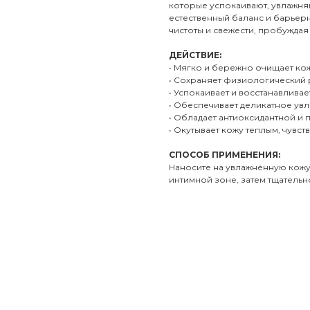
которые успокаивают, увлажня
естественный баланс и барье
чистоты и свежести, пробуждая 
ДЕЙСТВИЕ:
• Мягко и бережно очищает ко
• Сохраняет физиологический 
• Успокаивает и восстанавлив
• Обеспечивает деликатное ув
• Обладает антиоксидантной и
• Окутывает кожу теплым, чувс
СПОСОБ ПРИМЕНЕНИЯ:
Наносите на увлажнённую кожу 1
интимной зоне, затем тщатель