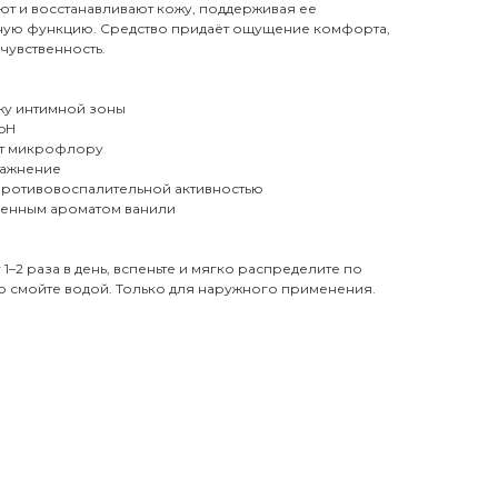
ют и восстанавливают кожу, поддерживая ее
рную функцию. Средство придаёт ощущение комфорта,
чувственность.
жу интимной зоны
pH
ает микрофлору
лажнение
 противовоспалительной активностью
твенным ароматом ванили
–2 раза в день, вспеньте и мягко распределите по
но смойте водой. Только для наружного применения.