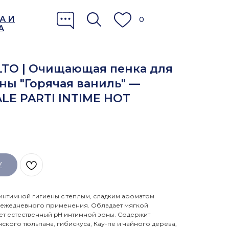
А И
0
А
LTO | Очищающая пенка для
ны "Горячая ваниль" —
LE PARTI INTIME HOT
У
нтимной гигиены с теплым, сладким ароматом
я ежедневного применения. Обладает мягкой
ет естественный pH интимной зоны. Содержит
ского тюльпана, гибискуса, Кау-пе и чайного дерева,