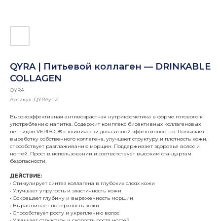
QYRA | Питьевой коллаген — DRINKABLE
COLLAGEN
QYRA
Артикул:
QYRAуп21
Высокоэффективная антивозрастная нутрикосметика в форме готового к
употреблению напитка. Содержит комплекс биоактивных коллагеновых
пептидов VERISOL® с клинически доказанной эффективностью. Повышает
выработку собственного коллагена, улучшает структуру и плотность кожи,
способствует разглаживанию морщин. Поддерживает здоровье волос и
ногтей. Прост в использовании и соответствует высоким стандартам
безопасности.
ДЕЙСТВИЕ:
• Стимулирует синтез коллагена в глубоких слоях кожи
• Улучшает упругость и эластичность кожи
• Сокращает глубину и выраженность морщин
• Выравнивает поверхность кожи
• Способствует росту и укреплению волос
• Улучшает структуру и скорость роста ногтей