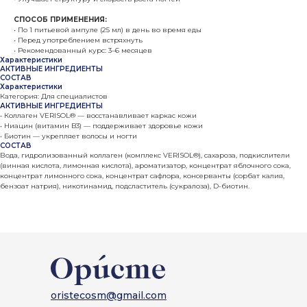
СПОСОБ ПРИМЕНЕНИЯ:
• По 1 питьевой ампуле (25 мл) в день во время еды
• Перед употреблением встряхнуть
• Рекомендованный курс: 3–6 месяцев
Характеристики
АКТИВНЫЕ ИНГРЕДИЕНТЫ
СОСТАВ
Характеристики
Категория: Для специалистов
АКТИВНЫЕ ИНГРЕДИЕНТЫ
• Коллаген VERISOL® — восстанавливает каркас кожи
• Ниацин (витамин B3) — поддерживает здоровье кожи
• Биотин — укрепляет волосы и ногти
СОСТАВ
Вода, гидролизованный коллаген (комплекс VERISOL®), сахароза, подкислители
(винная кислота, лимонная кислота), ароматизатор, концентрат яблочного сока,
концентрат лимонного сока, концентрат сафлора, консерванты (сорбат калия,
бензоат натрия), никотинамид, подсластитель (сукралоза), D-биотин.
oristecosm@gmail.com