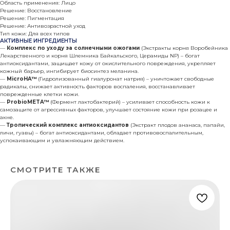
Область применения: Лицо
Решение: Восстановление
Решение: Пигментация
Решение: Антивозрастной уход
Тип кожи: Для всех типов
АКТИВНЫЕ ИНГРЕДИЕНТЫ
—
Комплекс по уходу за солнечными ожогами
(Экстракты корня Воробейника
Лекарственного и корня Шлемника Байкальского, Церамиды NP) – богат
антиоксидантами, защищает кожу от окислительного повреждения, укрепляет
кожный барьер, ингибирует биосинтез меланина.
—
MicroHA™
(Гидролизованный гиалуронат натрия) – уничтожает свободные
радикалы, снижает активность факторов воспаления, восстанавливает
поврежденные клетки кожи.
—
ProbioMETA™
(Фермент лактобактерий) – усиливает способность кожи к
самозащите от агрессивных факторов, улучшает состояние кожи при розацее и
акне.
—
Тропический комплекс антиоксидантов
(Экстракт плодов ананаса, папайи,
личи, гуавы) – богат антиоксидантами, обладает противовоспалительным,
успокаивающим и увлажняющим действием.
СМОТРИТЕ ТАКЖЕ