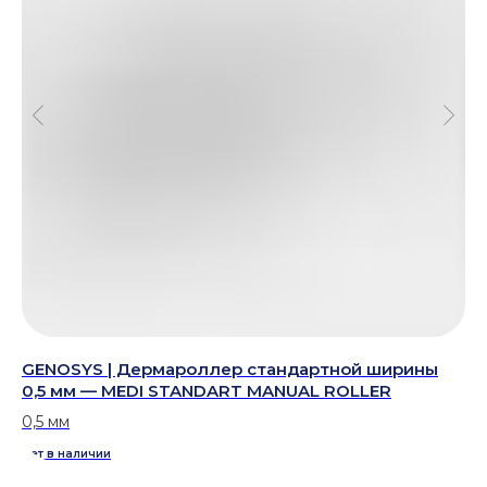
—
GENOSYS | Дермароллер стандартной ширины
GE
0,5 мм — MEDI STANDART MANUAL ROLLER
CA
RE
0,5 мм
Ре
Нет в наличии