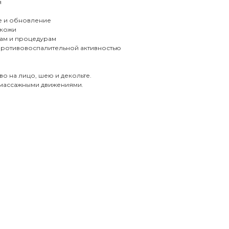
я
е и обновление
 кожи
гам и процедурам
 противовоспалительной активностью
во на лицо, шею и декольте.
 массажными движениями.