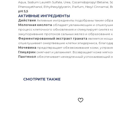
Aqua, Sodium Laureth Sulfate, Urea, Cocamidopropyl Betaine, S
Phenoxyethanol, Ethylhexylglycerin, Parfum, Hexyl Cinnamal, Bu
рН 5,5
АКТИВНЫЕ ИНГРЕДИЕНТЫ
Действие
Активные ингредиенты подобраны таким образ
Молочная кислота
обладает увлажняющим и отшелушива
процесс клеточного обновления и стимулирует синтез к
закупоривание протоков сальных желез и образование к
Ферментированный экстракт граната
является мощне
отшелушивает омертвевшие клетки эпидермиса, благодар
Мочевина
предотвращает обезвоживание кожи, устраняе
Глицерин
смягчает и увлажняет. Возвращает коже мягкос
Пантенол
обеспечивает немедленный успокаивающий эф
СМОТРИТЕ ТАКЖЕ