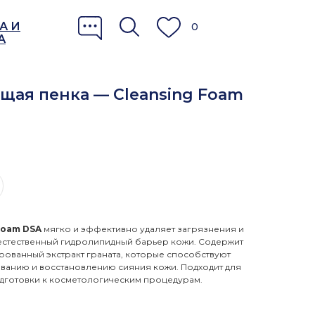
А И
0
А
щая пенка — Cleansing Foam
Foam DSA
мягко и эффективно удаляет загрязнения и
 естественный гидролипидный барьер кожи. Содержит
ованный экстракт граната, которые способствуют
ванию и восстановлению сияния кожи. Подходит для
дготовки к косметологическим процедурам.