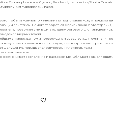
odium Cocoamphoacetate, Glycerin, Panthenol, Lactobacillus/Punica Granatu
tylphenyl Methylpropional, Linalool.
ом, чтобы максимально качественно подготовить кожу к предстояще
ющим действием. Помогает бороться с признаками фотостарения, н
оллагена, позволяет уменьшить толщину рогового слоя эпидермиса, 
омедонов (чёрных точек).
йшим антиоксидантом и превосходным средством для смягчения кож
я чему кожа насыщается кислородом, а ее микрорельеф разглажива
т шелушение, повышает эластичность и плотность кожи.
ть и эластичность.
фект, снимает воспаление и раздражение. Обладает заживляющим