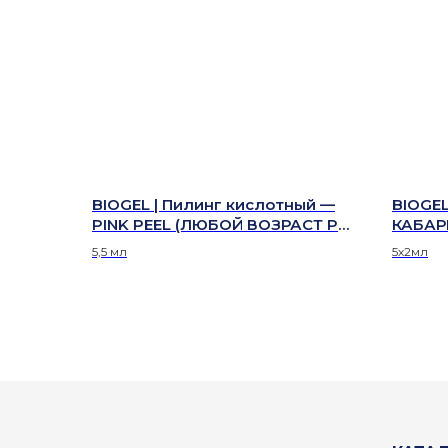
BIOGEL | Пилинг кислотный —
BIOGEL
PINK PEEL (ЛЮБОЙ ВОЗРАСТ PH
КАБАР
1.5) серия LOVE YOUR SKIN
5,5 мл
5х2мл