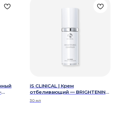
ачный
iS CLINICAL | Крем
—
отбеливающий — BRIGHTENING
COMPLEX
30 мл