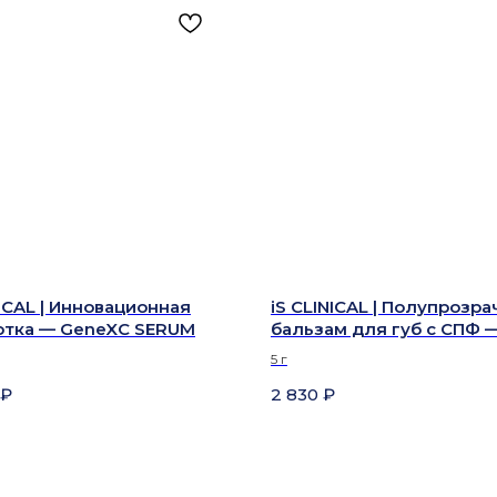
NICAL | Инновационная
iS CLINICAL | Полупрозр
отка — GeneXC SERUM
бальзам для губ с СПФ 
LIPROTECT SPF 35
5 г
₽
2 830
₽