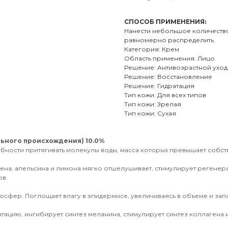
СПОСОБ ПРИМЕНЕНИЯ:
Нанести небольшое количество
равномерно распределить.
Категория: Крем
Область применения: Лицо
Решение: Антивозрастной уход
Решение: Восстановление
Решение: Гидратация
Тип кожи: Для всех типов
Тип кожи: Зрелая
Тип кожи: Сухая
льного происхождения) 10.0%
ности притягивать молекулы воды, масса которых превышает собств
лена, апельсина и лимона мягко отшелушивает, стимулирует регенер
ов.
сфер. Поглощает влагу в эпидермисе, увеличиваясь в объеме и за
ацию, ингибирует синтез меланина, стимулирует синтез коллагена 