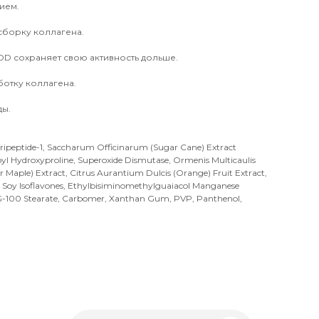
ием.
сборку коллагена.
OD сохраняет свою активность дольше.
отку коллагена.
ды.
, Tripeptide-1, Saccharum Officinarum (Sugar Cane) Extract
itoyl Hydroxyproline, Superoxide Dismutase, Ormenis Multicaulis
r Maple) Extract, Citrus Aurantium Dulcis (Orange) Fruit Extract,
e, Soy Isoflavones, Ethylbisiminomethylguaiacol Manganese
e, PEG-100 Stearate, Carbomer, Xanthan Gum, PVP, Panthenol,