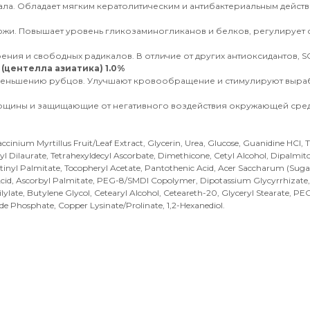
ла. Обладает мягким кератолитическим и антибактериальным действ
ожи. Повышает уровень гликозаминогликанов и белков, регулирует 
ния и свободных радикалов. В отличие от других антиоксидантов, S
(центелла азиатика) 1.0%
меньшению рубцов. Улучшают кровообращение и стимулируют выраб
рщины и защищающие от негативного воздействия окружающей сре
accinium Myrtillus Fruit/Leaf Extract, Glycerin, Urea, Glucose, Guanidine HCl
ceryl Dilaurate, Tetrahexyldecyl Ascorbate, Dimethicone, Cetyl Alcohol, Dipalm
etinyl Palmitate, Tocopheryl Acetate, Pantothenic Acid, Acer Saccharum (Suga
sic Acid, Ascorbyl Palmitate, PEG-8/SMDI Copolymer, Dipotassium Glycyrrhizat
 Silylate, Butylene Glycol, Cetearyl Alcohol, Ceteareth-20, Glyceryl Stearat
e Phosphate, Copper Lysinate/Prolinate, 1,2-Hexanediol.