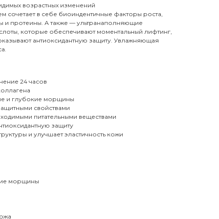
идимых возрастных изменений
м сочетает в себе биоиндентичные факторы роста,
ы и протеины. А также — ультранаполняющие
лоты, которые обеспечивают моментальный лифтинг,
, оказывают антиоксидантную защиту. Увлажняющая
а.
чение 24 часов
коллагена
ые и глубокие морщины
защитными свойствами
ходимыми питательными веществами
нтиоксидантную защиту
руктуры и улучшает эластичность кожи
кие морщины
кожа