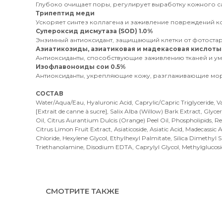
Глубоко очищает поры, регулирует выработку кожного са
Трипептид меди
Ускоряет синтез коллагена и заживление повреждений к
Супероксид дисмутаза (SOD) 1.0%
Энзимный антиоксидант, защищающий клетки от фотостаре
Азиатикозиды, азиатиковая и мадекасовая кислоты 
Антиоксиданты, способствующие заживлению тканей и у
Изофлавоноиды сои 0.5%
Антиоксиданты, укрепляющие кожу, разглаживающие мо
СОСТАВ
Water/Aqua/Eau, Hyaluronic Acid, Caprylic/Capric Triglyceride, V
[Extrait de canne à sucre], Salix Alba (Willow) Bark Extract, Gly
Oil, Citrus Aurantium Dulcis (Orange) Peel Oil, Phospholipids, R
Citrus Limon Fruit Extract, Asiaticoside, Asiatic Acid, Madecas
Chloride, Hexylene Glycol, Ethylhexyl Palmitate, Silica Dimethyl
Triethanolamine, Disodium EDTA, Caprylyl Glycol, Methylglucosid
СМОТРИТЕ ТАКЖЕ