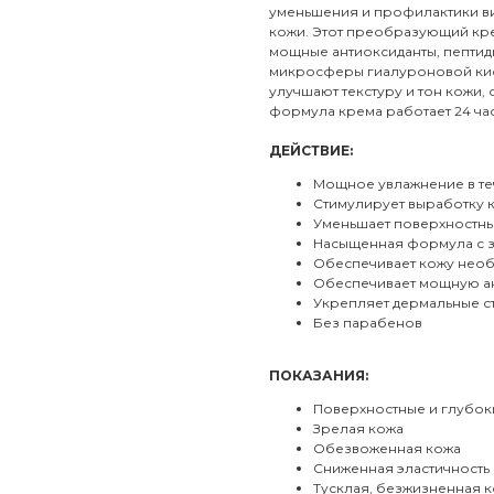
уменьшения и профилактики в
кожи. Этот преобразующий кре
мощные антиоксиданты, пептид
микросферы гиалуроновой кис
улучшают текстуру и тон кожи
формула крема работает 24 час
ДЕЙСТВИЕ:
Мощное увлажнение в те
Стимулирует выработку 
Уменьшает поверхностн
Насыщенная формула с 
Обеспечивает кожу необ
Обеспечивает мощную а
Укрепляет дермальные ст
Без парабенов
ПОКАЗАНИЯ:
Поверхностные и глубо
Зрелая кожа
Обезвоженная кожа
Сниженная эластичность
Тусклая, безжизненная 