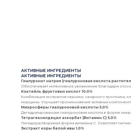
АКТИВНЫЕ ИНГРЕДИЕНТЫ
АКТИВНЫЕ ИНГРЕДИЕНТЫ
Гиалуронат натрия (гиалуроновая кислота растите
Обеспечивает интенсивное увлажнение благодаря способ
Коктейль фруктовых кислот 10.0%
Комбинация экстрактов черники, сахарного тростника, к
морщины. Улучшает проникновение активных компонент
Микросферы гиалуроновой кислоты 5.0%
Дегидратированная гиалуроновая кислота в форме микро
Тетрагексилдецил аскорбат (Витамин С) 5.0%
Липидорастворимая форма витамина С. Осветляет пигмент
Экстракт коры белой ивы 1.0%