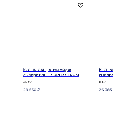
iS CLINICAL | Анти-эйдж
iS CLI
сыворотка — SUPER SERUM
сывор
ADVANCE+
30 мл
15 мл
29 550
₽
26 385