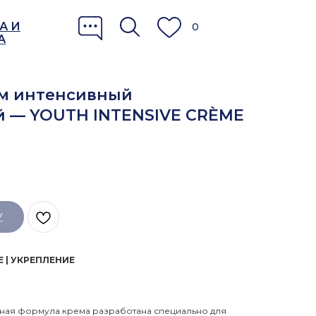
А И
0
А
рем интенсивный
 — YOUTH INTENSIVE CRÈME
У
 | УКРЕПЛЕНИЕ
ная формула крема разработана специально для