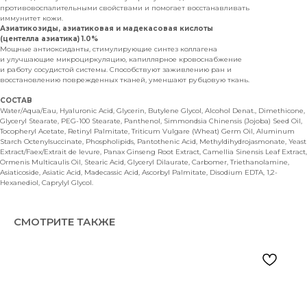
противовоспалительными свойствами и помогает восстанавливать
иммунитет кожи.
Азиатикозиды, азиатиковая и мадекасовая кислоты
(центелла азиатика) 1.0%
Мощные антиоксиданты, стимулирующие синтез коллагена
и улучшающие микроциркуляцию, капиллярное кровоснабжение
и работу сосудистой системы. Способствуют заживлению ран и
восстановлению поврежденных тканей, уменшают рубцовую ткань.
СОСТАВ
Water/Aqua/Eau, Hyaluronic Acid, Glycerin, Butylene Glycol, Alcohol Denat., Dimethicone,
Glyceryl Stearate, PEG-100 Stearate, Panthenol, Simmondsia Chinensis (Jojoba) Seed Oil,
Tocopheryl Acetate, Retinyl Palmitate, Triticum Vulgare (Wheat) Germ Oil, Aluminum
Starch Octenylsuccinate, Phospholipids, Pantothenic Acid, Methyldihydrojasmonate, Yeast
Extract/Faex/Extrait de levure, Panax Ginseng Root Extract, Camellia Sinensis Leaf Extract,
Ormenis Multicaulis Oil, Stearic Acid, Glyceryl Dilaurate, Carbomer, Triethanolamine,
Asiaticoside, Asiatic Acid, Madecassic Acid, Ascorbyl Palmitate, Disodium EDTA, 1,2-
Hexanediol, Caprylyl Glycol.
СМОТРИТЕ ТАКЖЕ