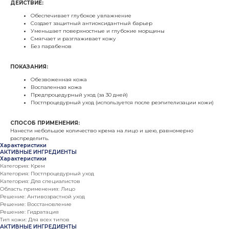
ДЕЙСТВИЕ:
Обеспечивает глубокое увлажнение
Создает защитный антиоксидантный барьер
Уменьшает поверхностные и глубокие морщины
Смягчает и разглаживает кожу
Без парабенов
ПОКАЗАНИЯ:
Обезвоженная кожа
Воспаленная кожа
Предпроцедурный уход (за 30 дней)
Постпроцедурный уход (используется после реэпителизации кожи)
СПОСОБ ПРИМЕНЕНИЯ:
Нанести небольшое количество крема на лицо и шею, равномерно
распределить.
Характеристики
АКТИВНЫЕ ИНГРЕДИЕНТЫ
Характеристики
Категория: Крем
Категория: Постпроцедурный уход
Категория: Для специалистов
Область применения: Лицо
Решение: Антивозрастной уход
Решение: Восстановление
Решение: Гидратация
Тип кожи: Для всех типов
АКТИВНЫЕ ИНГРЕДИЕНТЫ