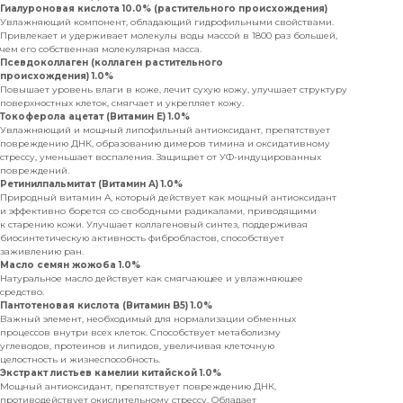
Гиалуроновая кислота 10.0% (растительного происхождения)
Увлажняющий компонент, обладающий гидрофильными свойствами.
Привлекает и удерживает молекулы воды массой в 1800 раз большей,
чем его собственная молекулярная масса.
Псевдоколлаген (коллаген растительного
происхождения) 1.0%
Повышает уровень влаги в коже, лечит сухую кожу, улучшает структуру
поверхностных клеток, смягчает и укрепляет кожу.
Токоферола ацетат (Витамин Е) 1.0%
Увлажняющий и мощный липофильный антиоксидант, препятствует
повреждению ДНК, образованию димеров тимина и оксидативному
стрессу, уменьшает воспаления. Защищает от УФ-индуцированных
повреждений.
Ретинилпальмитат (Витамин А) 1.0%
Природный витамин А, который действует как мощный антиоксидант
и эффективно борется со свободными радикалами, приводящими
к старению кожи. Улучшает коллагеновый синтез, поддерживая
биосинтетическую активность фибробластов, способствует
заживлению ран.
Масло семян жожоба 1.0%
Натуральное масло действует как смягчающее и увлажняющее
средство.
Пантотеновая кислота (Витамин B5) 1.0%
Важный элемент, необходимый для нормализации обменных
процессов внутри всех клеток. Способствует метаболизму
углеводов, протеинов и липидов, увеличивая клеточную
целостность и жизнеспособность.
Экстракт листьев камелии китайской 1.0%
Мощный антиоксидант, препятствует повреждению ДНК,
противодействует окислительному стрессу. Обладает