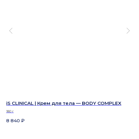
-
iS CLINICAL | Крем для тела — BODY COMPLEX
iS
C
180 г
15 
8 840
₽
12