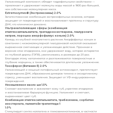
Увлажняющий компонент; обладет гидрофильными свойствами —
привлекает и удерживает молекулы воды массой в 1800 раз большей,
чем собственная молекулярная масса.
Extremozymes® (Экстремозимы) 2.0%
Запатентованная комбинация экстремофильных энзимов, которая
защищает от повреждений и восстанавливает протеины и структуру
ДНК, что клинически доказано.
Ультранаполняющие сферы (комбинация
этилгексилпальмитата, тригидроксистеарина, гиалуроната
натрия, порошка аморфофаллус коньяк) 2.0%
Камедь из клубней многолетнего растения Аморфофаллус коньяк в
сочетании с низкомолекулярной гиалуроновой кислотой оказывают
выраженное смягчающее и увлажняющее действие. Проникая в
верхние слои эпидермиса, они удерживают воду, которая испаряется
из глубокой дермы (ТЭПВ), увеличиваясь в размерах до 20 раз.
Благодаря этому наполняются и разглаживаются поверхностные и
глубокие морщины, а также обеспечивается длительное увлажнение.
Токоферол (Витамин Е) 2.0%
Увлажняющий и мощный липофильный антиоксидант, препятствует
повреждению ДНК, образованию димеров тимина и оксидативному
стрессу, уменьшает воспаления. Защищает от УФ-индуцированных
повреждений.
Неомыляемое масло ши 1.5%
Снимает воспаление и заживляет кожу губ, укрепляя эпидермис
и восстанавливая барьерную функцию. Увлажняет и смягчает,
выравнивает цвет губ.
Комбинация этилгексилпальмитата, трибехенина, сорбитан
изостереата, палмитойл трипептида-1
1.0%
Стимулирует синтез коллагена и гликозаминогликанов, в частности