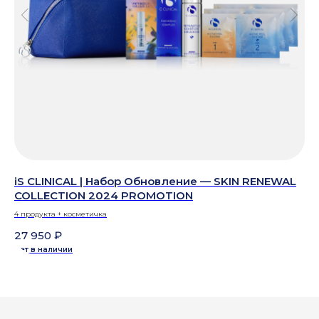
iS CLINICAL | Набор Обновление — SKIN RENEWAL
iS
COLLECTION 2024 PROMOTION
PO
4 продукта + косметичка
30 
27 950
₽
21
Нет в наличии