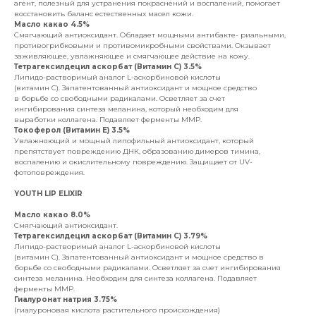
агент, полезный для устранения покраснений и воспалений, помогает
восстановить баланс естественных масел кожи.
Масло какао 4.5%
Смягчающий антиоксидант. Обладает мощными антибакте- риальными,
противогрибковыми и противомикробными свойствами. Окзывает
заживляющее, увлажняющее и смягчающее действие на кожу.
Тетрагексилдецил аскорбат (Витамин С) 3.5%
Липидо-растворимый аналог L-аскорбиновой кислоты
(витамин С). Запатентованный антиоксидант и мощное средство
в борьбе со свободными радикалами. Осветляет за счет
ингибирования синтеза меланина, который необходим для
выработки коллагена. Подавляет ферменты ММР.
Токоферол (Витамин Е) 3.5%
Увлажняющий и мощный липофильный антиоксидант, который
препятствует повреждению ДНК, образованию димеров тимина,
воспалению и окислительному повреждению. Защищает от UV-
фотоповреждения.
YOUTH LIP ELIXIR
Масло какао 8.0%
Смягчающий антиоксидант.
Тетрагексилдецил аскорбат (Витамин С) 3.79%
Липидо-растворимый аналог L-аскорбиновой кислоты
(витамин С). Запатентованный антиоксидант и мощное средство в
борьбе со свободными радикалами. Осветляет за счет ингибирования
синтеза меланина. Необходим для синтеза коллагена. Подавляет
ферменты ММР.
Гиалуронат натрия 3.75%
(гиалуроновая кислота растительного происхождения)