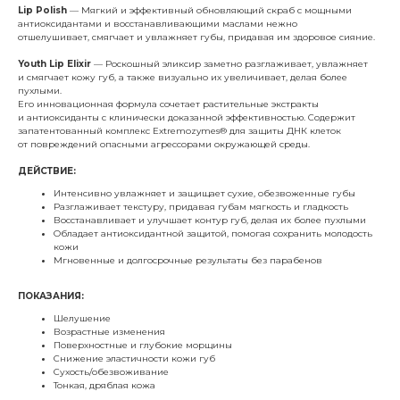
Lip Polish
— Мягкий и эффективный обновляющий скраб с мощными
антиоксидантами и восстанавливающими маслами нежно
отшелушивает, смягчает и увлажняет губы, придавая им здоровое сияние.
Youth Lip Elixir
— Роскошный эликсир заметно разглаживает, увлажняет
и смягчает кожу губ, а также визуально их увеличивает, делая более
пухлыми.
Его инновационная формула сочетает растительные экстракты
и антиоксиданты с клинически доказанной эффективностью. Содержит
запатентованный комплекс Extremozymes® для защиты ДНК клеток
от повреждений опасными агрессорами окружающей среды.
ДЕЙСТВИЕ:
Интенсивно увлажняет и защищает сухие, обезвоженные губы
Разглаживает текстуру, придавая губам мягкость и гладкость
Восстанавливает и улучшает контур губ, делая их более пухлыми
Обладает антиоксидантной защитой, помогая сохранить молодость
кожи
Мгновенные и долгосрочные результаты без парабенов
ПОКАЗАНИЯ:
Шелушение
Возрастные изменения
Поверхностные и глубокие морщины
Снижение эластичности кожи губ
Сухость/обезвоживание
Тонкая, дряблая кожа