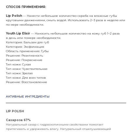
СПОСОБ ПРИМЕНЕНИЯ:
Lip Polish
— Нанести небольшое количество скраба на влажные губы
круговыми движениями, смыть водой. Использовать 2−3 раза в неделю или
по мере необходимости.
Youth Lip Elixir
— Наносить небольшое количество на кожу губ 1−2 раза
в день или помере необходимости.
Категория: Бальзам для губ
Категория: Эксфолиация
Область применения: Губы
Решение: Реактивность
Решение: Покраснение
Тип кожи: Сухая
Тип кожи: Чувствительная
Тип кожи: Зрелая
Тип кожи: Для всех типов
Решение: Восстановление
АКТИВНЫЕ ИНГРЕДИЕНТЫ
LIP POLISH
Сахароза 67%
Натуральный сахар с гидроскопичными свойствами помогает
притягивать и удерживать влагу. Натуральный отшелушивающий