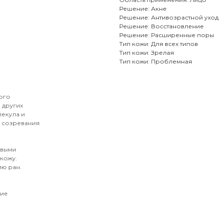
Решение: Акне
Решение: Антивозрастной уход
Решение: Восстановление
Решение: Расширенные поры
Тип кожи: Для всех типов
Тип кожи: Зрелая
Тип кожи: Проблемная
ого
 других
лекула и
 созревания
овыми
кожу.
ию ран.
ние