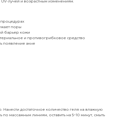
ю UV-лучей и возрастным изменениям.
х процедурах
ужает поры
ый барьер кожи
териальное и противогрибковое средство
ь появление акне
ю. Нанести достаточное количество геля на влажную
 по массажным линиям, оставить на 5−10 минут, смыть