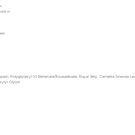
и.
чей и
жи.
apain, Polyglyceryl-10 Behenate/Eicosadioate, Royal Jelly, Camellia Sinensis L
rylyl Glycol.