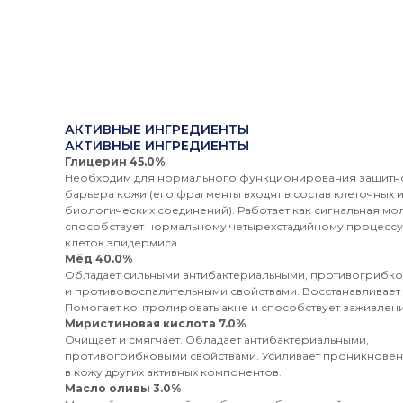
АКТИВНЫЕ ИНГРЕДИЕНТЫ
АКТИВНЫЕ ИНГРЕДИЕНТЫ
Глицерин 45.0%
Необходим для нормального функционирования защитн
барьера кожи (его фрагменты входят в состав клеточных и
биологических соединений). Работает как сигнальная мо
способствует нормальному четырехстадийному процессу
клеток эпидермиса.
Мёд 40.0%
Обладает сильными антибактериальными, противогрибк
и противовоспалительными свойствами. Восстанавливает 
Помогает контролировать акне и способствует заживлен
Миристиновая кислота 7.0%
Очищает и смягчает. Обладает антибактериальными,
противогрибковыми свойствами. Усиливает проникнове
в кожу других активных компонентов.
Масло оливы 3.0%