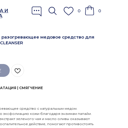
А И
0
0
А
е разогревающее медовое средство для
 CLEANSER
У
АТАЦИЯ | СМЯГЧЕНИЕ
вающее средство с натуральным медом.
ю эксфолиацию кожи благодаря энзимам папайи.
экстракт зеленого чая и масло оливы оказывают
оспалительное действие, помогают противостоять