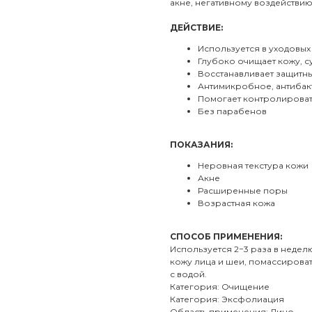
акне, негативному воздействи
ДЕЙСТВИЕ:
Используется в уходовы
Глубоко очищает кожу, с
Восстанавливает защитн
Антимикробное, антибак
Помогает контролироват
Без парабенов
ПОКАЗАНИЯ:
Неровная текстура кожи
Акне
Расширенные поры
Возрастная кожа
СПОСОБ ПРИМЕНЕНИЯ:
Используется 2−3 раза в недел
кожу лица и шеи, помассировать
с водой.
Категория: Очищение
Категория: Эксфолиация
Область применения: Лицо