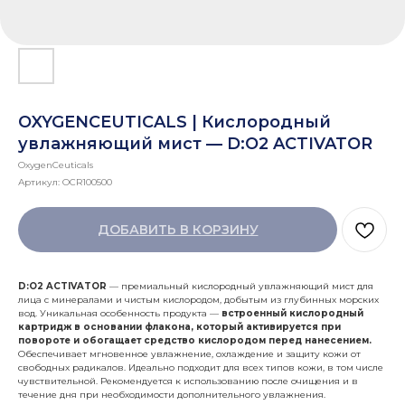
OXYGENCEUTICALS | Кислородный
увлажняющий мист — D:O2 ACTIVATOR
OxygenCeuticals
Артикул:
OCR100500
ДОБАВИТЬ В КОРЗИНУ
D:O2 ACTIVATOR
— премиальный кислородный увлажняющий мист для
лица с минералами и чистым кислородом, добытым из глубинных морских
вод. Уникальная особенность продукта —
встроенный кислородный
картридж в основании флакона, который активируется при
повороте и обогащает средство кислородом перед нанесением.
Обеспечивает мгновенное увлажнение, охлаждение и защиту кожи от
свободных радикалов. Идеально подходит для всех типов кожи, в том числе
чувствительной. Рекомендуется к использованию после очищения и в
течение дня при необходимости дополнительного увлажнения.