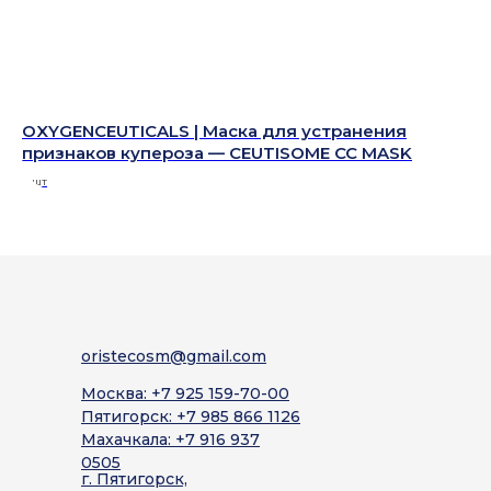
OXYGENCEUTICALS | Маска для устранения
OX
признаков купероза — CEUTISOME CC MASK
ма
6 шт
1 шт
oristecosm@gmail.com
Москва: +7 925 159-70-00
Пятигорск: +7 985 866 1126
Махачкала: +7 916 937
0505
г. Пятигорск,