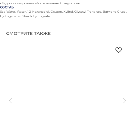
• Гидрогенизированный крахмальный гидролизат
СОСТАВ
Sea Water, Water, 1,2-Hexanediol, Oxygen, Xylitol, Glycosyl Trehalose, Butylene Glycol,
Hydrogenated Starch Hydrolysate
СМОТРИТЕ ТАКЖЕ