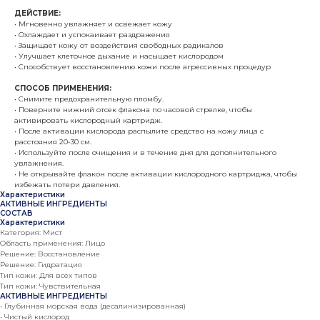
ДЕЙСТВИЕ:
• Мгновенно увлажняет и освежает кожу
• Охлаждает и успокаивает раздражения
• Защищает кожу от воздействия свободных радикалов
• Улучшает клеточное дыхание и насыщает кислородом
• Способствует восстановлению кожи после агрессивных процедур
СПОСОБ ПРИМЕНЕНИЯ:
• Снимите предохранительную пломбу.
• Поверните нижний отсек флакона по часовой стрелке, чтобы
активировать кислородный картридж.
• После активации кислорода распылите средство на кожу лица с
расстояния 20-30 см.
• Используйте после очищения и в течение дня для дополнительного
увлажнения.
• Не открывайте флакон после активации кислородного картриджа, чтобы
избежать потери давления.
Характеристики
АКТИВНЫЕ ИНГРЕДИЕНТЫ
СОСТАВ
Характеристики
Категория: Мист
Область применения: Лицо
Решение: Восстановление
Решение: Гидратация
Тип кожи: Для всех типов
Тип кожи: Чувствительная
АКТИВНЫЕ ИНГРЕДИЕНТЫ
• Глубинная морская вода (десалинизированная)
• Чистый кислород