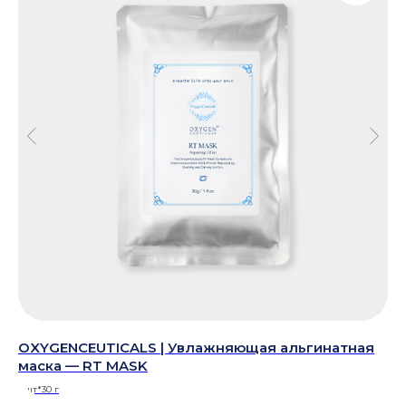
OXYGENCEUTICALS | Увлажняющая альгинатная
OX
маска — RT MASK
л
1 шт*30 г
1 л