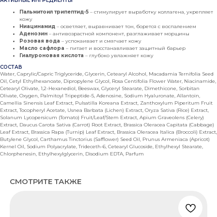
АКТИВНЫЕ ИНГРЕДИЕНТЫ
Пальмитоил трипептид-5
– стимулирует выработку коллагена, укрепляет
кожу
Ниацинамид
– осветляет, выравнивает тон, борется с воспалением
Аденозин
– антивозрастной компонент, разглаживает морщины
Розовая вода
– успокаивает и смягчает кожу
Масло сафлора
– питает и восстанавливает защитный барьер
Гиалуроновая кислота
– глубоко увлажняет кожу
СОСТАВ
Water, Caprylic/Capric Triglyceride, Glycerin, Cetearyl Alcohol, Macadamia Ternifolia Seed
Oil, Cetyl Ethylhexanoate, Dipropylene Glycol, Rosa Centifolia Flower Water, Niacinamide,
Cetearyl Olivate, 1,2-Hexanediol, Beeswax, Glyceryl Stearate, Dimethicone, Sorbitan
Olivate, Oxygen, Palmitoyl Tripeptide-5, Adenosine, Sodium Hyaluronate, Allantoin,
Camellia Sinensis Leaf Extract, Pulsatilla Koreana Extract, Zanthoxylum Piperitum Fruit
Extract, Tocopheryl Acetate, Usnea Barbata (Lichen) Extract, Oryza Sativa (Rice) Extract,
Solanum Lycopersicum (Tomato) Fruit/Leaf/Stem Extract, Apium Graveolens (Celery)
Extract, Daucus Carota Sativa (Carrot) Root Extract, Brassica Oleracea Capitata (Cabbage)
Leaf Extract, Brassica Rapa (Turnip) Leaf Extract, Brassica Oleracea Italica (Broccoli) Extract,
Butylene Glycol, Carthamus Tinctorius (Safflower) Seed Oil, Prunus Armeniaca (Apricot)
Kernel Oil, Sodium Polyacrylate, Trideceth-6, Cetearyl Glucoside, Ethylhexyl Stearate,
Chlorphenesin, Ethylhexylglycerin, Disodium EDTA, Parfum
СМОТРИТЕ ТАКЖЕ