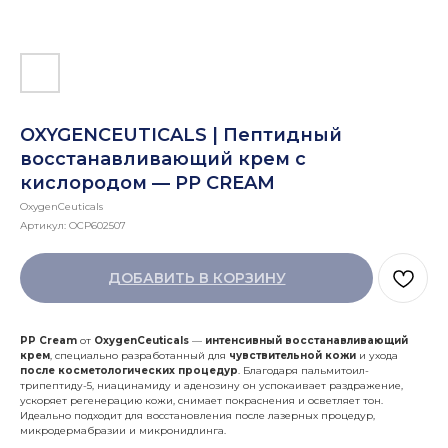
OXYGENCEUTICALS | Пептидный
восстанавливающий крем с
кислородом — PP CREAM
OxygenCeuticals
Артикул:
OCP602507
ДОБАВИТЬ В КОРЗИНУ
PP Cream
от
OxygenCeuticals
—
интенсивный восстанавливающий
крем
, специально разработанный для
чувствительной кожи
и ухода
после косметологических процедур
. Благодаря пальмитоил-
трипептиду-5, ниацинамиду и аденозину он успокаивает раздражение,
ускоряет регенерацию кожи, снимает покраснения и осветляет тон.
Идеально подходит для восстановления после лазерных процедур,
микродермабразии и микронидлинга.