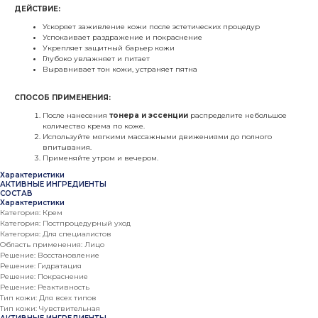
ДЕЙСТВИЕ:
Ускоряет заживление кожи после эстетических процедур
Успокаивает раздражение и покраснение
Укрепляет защитный барьер кожи
Глубоко увлажняет и питает
Выравнивает тон кожи, устраняет пятна
СПОСОБ ПРИМЕНЕНИЯ:
После нанесения
тонера и эссенции
распределите небольшое
количество крема по коже.
Используйте мягкими массажными движениями до полного
впитывания.
Применяйте утром и вечером.
Характеристики
АКТИВНЫЕ ИНГРЕДИЕНТЫ
СОСТАВ
Характеристики
Категория: Крем
Категория: Постпроцедурный уход
Категория: Для специалистов
Область применения: Лицо
Решение: Восстановление
Решение: Гидратация
Решение: Покраснение
Решение: Реактивность
Тип кожи: Для всех типов
Тип кожи: Чувствительная