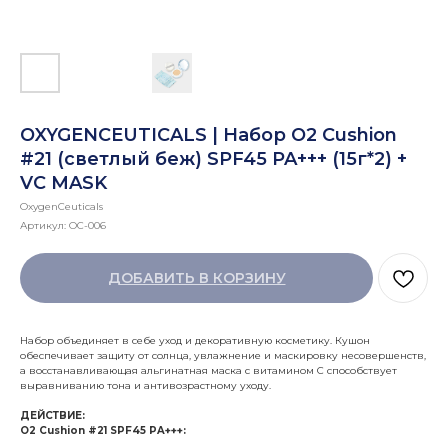
OXYGENCEUTICALS | Набор О2 Cushion
#21 (светлый беж) SPF45 PA+++ (15г*2) +
VC MASK
OxygenCeuticals
Артикул:
ОС-006
ДОБАВИТЬ В КОРЗИНУ
Набор объединяет в себе уход и декоративную косметику. Кушон
обеспечивает защиту от солнца, увлажнение и маскировку несовершенств,
а восстанавливающая альгинатная маска с витамином С способствует
выравниванию тона и антивозрастному уходу.
ДЕЙСТВИЕ:
O2 Cushion #21 SPF45 PA+++: