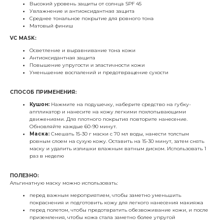
Высокий уровень защиты от солнца SPF 45
Увлажнение и антиоксидантная защита
Среднее тональное покрытие для ровного тона
Матовый финиш
VC MASK:
Осветление и выравнивание тона кожи
Антиоксидантная защита
Повышение упругости и эластичности кожи
Уменьшение воспалений и предотвращение сухости
СПОСОБ ПРИМЕНЕНИЯ:
Кушон:
Нажмите на подушечку, наберите средство на губку-
аппликатор и нанесите на кожу легкими похлопывающими
движениями. Для плотного покрытия повторите нанесение.
Обновляйте каждые 60-90 минут.
Маска:
Смешать 15-30 г маски с 70 мл воды, нанести толстым
ровным слоем на сухую кожу. Оставить на 15-30 минут, затем снять
маску и удалить излишки влажным ватным диском. Использовать 1
раз в неделю
ПОЛЕЗНО:
Альгинатную маску можно использовать:
перед важным мероприятием, чтобы заметно уменьшить
покраснения и подготовить кожу для легкого нанесения макияжа
перед полетом, чтобы предотвратить обезвоживание кожи, и после
приземления, чтобы кожа стала заметно более упругой