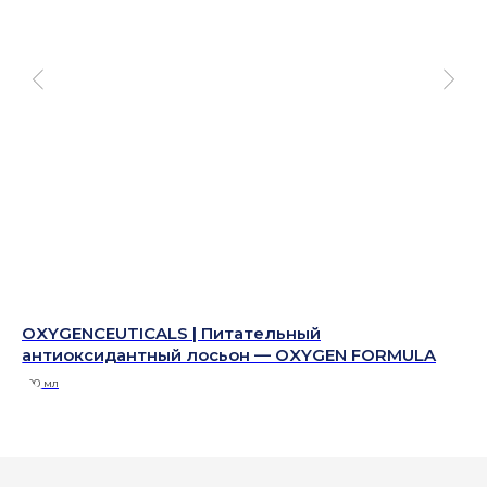
ца
OXYGENCEUTICALS | Питательный
OX
антиоксидантный лосьон — OXYGEN FORMULA
ал
500 мл
1 шт