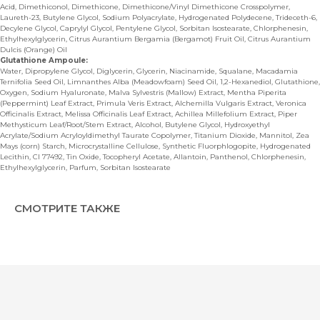
Acid, Dimethiconol, Dimethicone, Dimethicone/Vinyl Dimethicone Crosspolymer,
Laureth-23, Butylene Glycol, Sodium Polyacrylate, Hydrogenated Polydecene, Trideceth-6,
Decylene Glycol, Caprylyl Glycol, Pentylene Glycol, Sorbitan Isostearate, Chlorphenesin,
Ethylhexylglycerin, Citrus Aurantium Bergamia (Bergamot) Fruit Oil, Citrus Aurantium
Dulcis (Orange) Oil
Glutathione Ampoule:
Water, Dipropylene Glycol, Diglycerin, Glycerin, Niacinamide, Squalane, Macadamia
Ternifolia Seed Oil, Limnanthes Alba (Meadowfoam) Seed Oil, 1,2-Hexanediol, Glutathione,
Oxygen, Sodium Hyaluronate, Malva Sylvestris (Mallow) Extract, Mentha Piperita
(Peppermint) Leaf Extract, Primula Veris Extract, Alchemilla Vulgaris Extract, Veronica
Officinalis Extract, Melissa Officinalis Leaf Extract, Achillea Millefolium Extract, Piper
Methysticum Leaf/Root/Stem Extract, Alcohol, Butylene Glycol, Hydroxyethyl
Acrylate/Sodium Acryloyldimethyl Taurate Copolymer, Titanium Dioxide, Mannitol, Zea
Mays (corn) Starch, Microcrystalline Cellulose, Synthetic Fluorphlogopite, Hydrogenated
Lecithin, CI 77492, Tin Oxide, Tocopheryl Acetate, Allantoin, Panthenol, Chlorphenesin,
Ethylhexylglycerin, Parfum, Sorbitan Isostearate
СМОТРИТЕ ТАКЖЕ