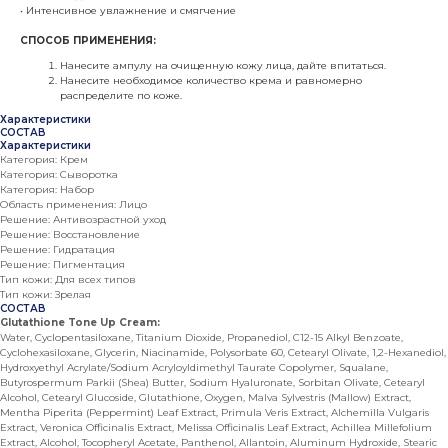
• Интенсивное увлажнение и смягчение
СПОСОБ ПРИМЕНЕНИЯ:
Нанесите ампулу на очищенную кожу лица, дайте впитаться.
Нанесите необходимое количество крема и равномерно
распределите по коже.
Характеристики
СОСТАВ
Характеристики
Категория: Крем
Категория: Сыворотка
Категория: Набор
Область применения: Лицо
Решение: Антивозрастной уход
Решение: Восстановление
Решение: Гидратация
Решение: Пигментация
Тип кожи: Для всех типов
Тип кожи: Зрелая
СОСТАВ
Glutathione Tone Up Cream:
Water, Cyclopentasiloxane, Titanium Dioxide, Propanediol, C12-15 Alkyl Benzoate,
Cyclohexasiloxane, Glycerin, Niacinamide, Polysorbate 60, Cetearyl Olivate, 1,2-Hexanediol,
Hydroxyethyl Acrylate/Sodium Acryloyldimethyl Taurate Copolymer, Squalane,
Butyrospermum Parkii (Shea) Butter, Sodium Hyaluronate, Sorbitan Olivate, Cetearyl
Alcohol, Cetearyl Glucoside, Glutathione, Oxygen, Malva Sylvestris (Mallow) Extract,
Mentha Piperita (Peppermint) Leaf Extract, Primula Veris Extract, Alchemilla Vulgaris
Extract, Veronica Officinalis Extract, Melissa Officinalis Leaf Extract, Achillea Millefolium
Extract, Alcohol, Tocopheryl Acetate, Panthenol, Allantoin, Aluminum Hydroxide, Stearic