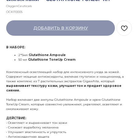
OxygenCeuticals
OCKIT0005
ДОБАВИТЬ В КОРЗИНУ
В НАБОРЕ:
2*5мл
Glutathione Ampoule
50 мл
Glutathione ToneUp Cream
Комплексный осветляющий набор для интенсивного ухода за кожей.
Содержит мощные антиоксиданты, включая глутатион и ниацинамид, а
также комплекс из 7 растительных экстрактов Gigawhite, который
выравнивает текстуру кожи, улучшает тон и придает здоровое
сияние.
Набор включает две ампулы Glutathione Ampoule и крем Glutathione
ToneUp Cream, которые совместно увлажняют, укрепляют, осветляют и
омолаживают кожу.
ДЕЙСТВИЕ:
• Осветляет и выравнивает тон кожи
• Снижает выработку меланина
• Улучшает эластичность и упругость
• Антиоксидантная защита