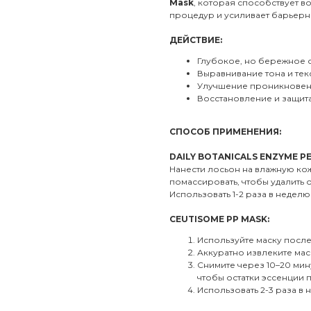
Mask
, которая способствует 
процедур и усиливает барьерн
ДЕЙСТВИЕ:
Глубокое, но бережное
Выравнивание тона и тек
Улучшение проникновен
Восстановление и защита
СПОСОБ ПРИМЕНЕНИЯ:
DAILY BOTANICALS ENZYME PE
Нанести лосьон на влажную ко
помассировать, чтобы удалить 
Использовать 1-2 раза в неделю
CEUTISOME PP MASK:
Используйте маску посл
Аккуратно извлеките маск
Снимите через 10–20 мин
чтобы остатки эссенции 
Использовать 2-3 раза в 