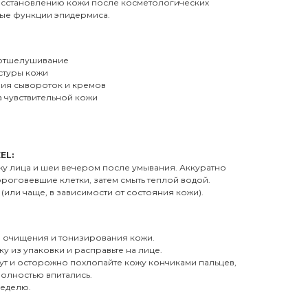
восстановлению кожи после косметологических
ые функции эпидермиса.
 отшелушивание
стуры кожи
ия сывороток и кремов
 чувствительной кожи
EL:
жу лица и шеи вечером после умывания. Аккуратно
ороговевшие клетки, затем смыть теплой водой.
 (или чаще, в зависимости от состояния кожи).
е очищения и тонизирования кожи.
у из упаковки и расправьте на лице.
ут и осторожно похлопайте кожу кончиками пальцев,
полностью впитались.
неделю.