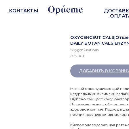
КОНТАКТЫ
ДОСТАВК
ОПЛАТ
OXYGENCEUTICALS|Отше
DAILY BOTANICALS ENZYM
OxygenCeuticals
ОС-001
ДОБАВИТЬ В КОРЗИН
Мягкий отшелушивающий пилин
натуральными энзимами папайи
Глубоко очищает кожу, раство
Лосьон деликатно обновляет ко
здоровое сияние. Подходит даж
проникновению активных комп
Кислородосодержащая регене