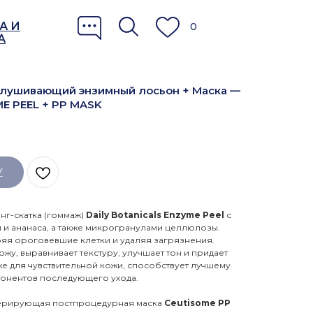
А И
0
А
лушивающий энзимный лосьон + Маска —
E PEEL + PP MASK
У
г-скатка (гоммаж)
Daily Botanicals Enzyme Peel
с
 и ананаса, а также микрогранулами целлюлозы.
ряя ороговевшие клетки и удаляя загрязнения.
жу, выравнивает текстуру, улучшает тон и придает
е для чувствительной кожи, способствует лучшему
онентов последующего ухода.
рирующая постпроцедурная маска
Ceutisome PP