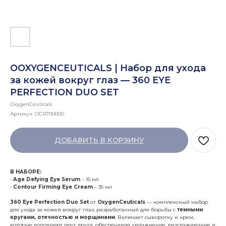
OOXYGENCEUTICALS | Набор для ухода
за кожей вокруг глаз — 360 EYE
PERFECTION DUO SET
OxygenCeuticals
Артикул:
OCR700000
ДОБАВИТЬ В КОРЗИНУ
В НАБОРЕ:
•
Age Defying Eye Serum
– 15 мл
•
Contour Firming Eye Cream
– 35 мл
360 Eye Perfection Duo Set
от
OxygenCeuticals
— комплексный набор
для ухода за кожей вокруг глаз, разработанный для борьбы с
темными
кругами, отечностью и морщинами
. Включает сыворотку и крем,
которые дополняют друг друга, обеспечивая увлажнение, разглаживание и