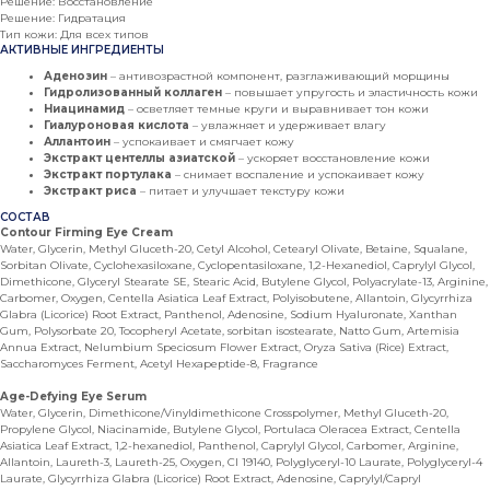
Решение: Восстановление
Решение: Гидратация
Тип кожи: Для всех типов
АКТИВНЫЕ ИНГРЕДИЕНТЫ
Аденозин
– антивозрастной компонент, разглаживающий морщины
Гидролизованный коллаген
– повышает упругость и эластичность кожи
Ниацинамид
– осветляет темные круги и выравнивает тон кожи
Гиалуроновая кислота
– увлажняет и удерживает влагу
Аллантоин
– успокаивает и смягчает кожу
Экстракт центеллы азиатской
– ускоряет восстановление кожи
Экстракт портулака
– снимает воспаление и успокаивает кожу
Экстракт риса
– питает и улучшает текстуру кожи
СОСТАВ
Contour Firming Eye Cream
Water, Glycerin, Methyl Gluceth-20, Cetyl Alcohol, Cetearyl Olivate, Betaine, Squalane,
Sorbitan Olivate, Cyclohexasiloxane, Cyclopentasiloxane, 1,2-Hexanediol, Caprylyl Glycol,
Dimethicone, Glyceryl Stearate SE, Stearic Acid, Butylene Glycol, Polyacrylate-13, Arginine,
Carbomer, Oxygen, Centella Asiatica Leaf Extract, Polyisobutene, Allantoin, Glycyrrhiza
Glabra (Licorice) Root Extract, Panthenol, Adenosine, Sodium Hyaluronate, Xanthan
Gum, Polysorbate 20, Tocopheryl Acetate, sorbitan isostearate, Natto Gum, Artemisia
Annua Extract, Nelumbium Speciosum Flower Extract, Oryza Sativa (Rice) Extract,
Saccharomyces Ferment, Acetyl Hexapeptide-8, Fragrance
Age-Defying Eye Serum
Water, Glycerin, Dimethicone/Vinyldimethicone Crosspolymer, Methyl Gluceth-20,
Propylene Glycol, Niacinamide, Butylene Glycol, Portulaca Oleracea Extract, Centella
Asiatica Leaf Extract, 1,2-hexanediol, Panthenol, Caprylyl Glycol, Carbomer, Arginine,
Allantoin, Laureth-3, Laureth-25, Oxygen, CI 19140, Polyglyceryl-10 Laurate, Polyglyceryl-4
Laurate, Glycyrrhiza Glabra (Licorice) Root Extract, Adenosine, Caprylyl/Capryl