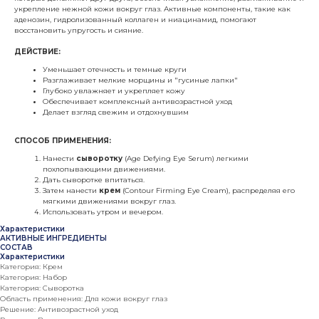
укрепление нежной кожи вокруг глаз. Активные компоненты, такие как
аденозин, гидролизованный коллаген и ниацинамид, помогают
восстановить упругость и сияние.
ДЕЙСТВИЕ:
Уменьшает отечность и темные круги
Разглаживает мелкие морщины и "гусиные лапки"
Глубоко увлажняет и укрепляет кожу
Обеспечивает комплексный антивозрастной уход
Делает взгляд свежим и отдохнувшим
СПОСОБ ПРИМЕНЕНИЯ:
Нанести
сыворотку
(Age Defying Eye Serum) легкими
похлопывающими движениями.
Дать сыворотке впитаться.
Затем нанести
крем
(Contour Firming Eye Cream), распределяя его
мягкими движениями вокруг глаз.
Использовать утром и вечером.
Характеристики
АКТИВНЫЕ ИНГРЕДИЕНТЫ
СОСТАВ
Характеристики
Категория: Крем
Категория: Набор
Категория: Сыворотка
Область применения: Для кожи вокруг глаз
Решение: Антивозрастной уход