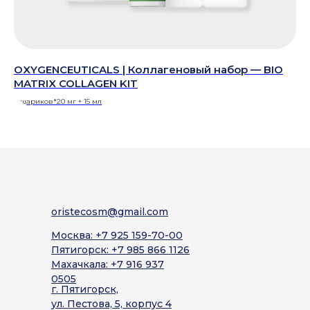
я
OXYGENCEUTICALS | Коллагеновый набор — BIO
OX
MATRIX COLLAGEN KIT
ко
6 шариков*20 мг + 15 мл
70 
oristecosm@gmail.com
Москва: +7 925 159-70-00
Пятигорск: +7 985 866 1126
Махачкала: +7 916 937
0505
г. Пятигорск,
ул. Пестова, 5, корпус 4