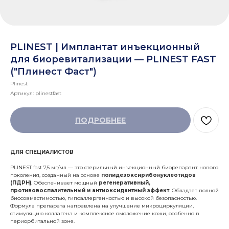
PLINEST | Имплантат инъекционный
для биоревитализации — PLINEST FAST
("Плинест Фаст")
Plinest
Артикул:
plinestfast
ПОДРОБНЕЕ
ДЛЯ СПЕЦИАЛИСТОВ
PLINEST fast 7,5 мг/мл — это стерильный инъекционный биорепарант нового
поколения, созданный на основе
полидезоксирибонуклеотидов
(ПДРН)
. Обеспечивает мощный
регенеративный,
противовоспалительный и антиоксидантный эффект
. Обладает полной
биосовместимостью, гипоаллергенностью и высокой безопасностью.
Формула препарата направлена на улучшение микроциркуляции,
стимуляцию коллагена и комплексное омоложение кожи, особенно в
периорбитальной зоне.