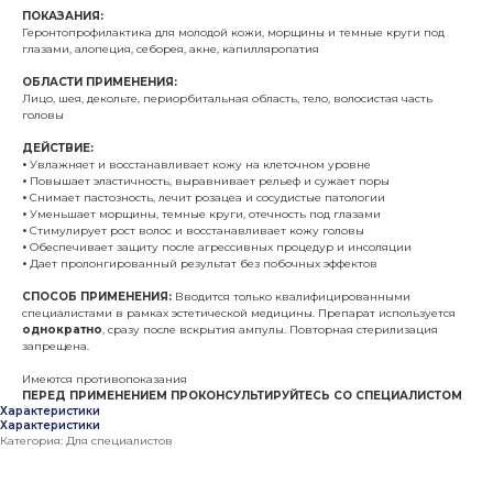
ПОКАЗАНИЯ:
Геронтопрофилактика для молодой кожи,​ морщины и темные круги под
глазами, алопеция, себорея, акне, капилляропатия
ОБЛАСТИ ПРИМЕНЕНИЯ:
Лицо, шея, декольте, периорбитальная​ область, тело, волосистая часть
головы​
ДЕЙСТВИЕ:
•
Увлажняет и восстанавливает кожу на клеточном уровне
•
Повышает эластичность, выравнивает рельеф и сужает поры
•
Снимает пастозность, лечит розацеа и сосудистые патологии
•
Уменьшает морщины, темные круги, отечность под глазами
•
Стимулирует рост волос и восстанавливает кожу головы
•
Обеспечивает защиту после агрессивных процедур и инсоляции
•
Дает пролонгированный результат без побочных эффектов
СПОСОБ ПРИМЕНЕНИЯ:
Вводится только квалифицированными
специалистами в рамках эстетической медицины. Препарат используется
однократно
, сразу после вскрытия ампулы. Повторная стерилизация
запрещена.
Имеются противопоказания
ПЕРЕД ПРИМЕНЕНИЕМ ПРОКОНСУЛЬТИРУЙТЕСЬ СО СПЕЦИАЛИСТОМ
Характеристики
Характеристики
Категория: Для специалистов