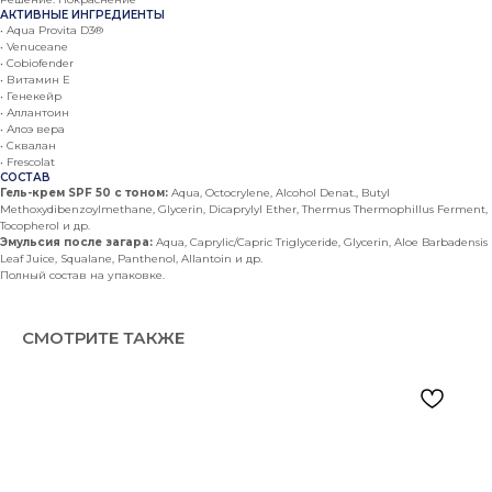
АКТИВНЫЕ ИНГРЕДИЕНТЫ
• Aqua Provita D3®
• Venuceane
• Cobiofender
• Витамин Е
• Генекейр
• Аллантоин
• Алоэ вера
• Сквалан
• Frescolat
СОСТАВ
Гель-крем SPF 50 с тоном:
Aqua, Octocrylene, Alcohol Denat., Butyl
Methoxydibenzoylmethane, Glycerin, Dicaprylyl Ether, Thermus Thermophillus Ferment,
Tocopherol и др.
Эмульсия после загара:
Aqua, Caprylic/Capric Triglyceride, Glycerin, Aloe Barbadensis
Leaf Juice, Squalane, Panthenol, Allantoin и др.
Полный состав на упаковке.
СМОТРИТЕ ТАКЖЕ