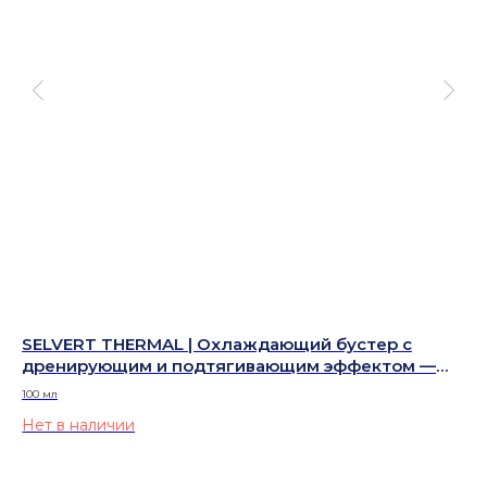
 и
SELVERT THERMAL | Охлаждающий бустер с
SE
дренирующим и подтягивающим эффектом —
то
FIRMING & DRAINING COLD BOOSTER
100 мл
500
Нет в наличии
Не