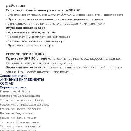
ДЕЙСТВИЕ:
Солнцезащитный гель-крем с тоном SPF 50:
• Обеспечивает мощную защиту от UVA/UVB, инфракрасного и синего света
• Предотвращает пигментацию и преждевременное старение
• Стимулирует синтез витамина D и повышает иммунитет кожи
Эмульсия после загара:
• Успокаивает и охлаждает кожу
• Увлажняет и укрепляет кожный барьер
• Снимает покраснение и дискомфорт
• Продлевает стойкость загара
СПОСОБ ПРИМЕНЕНИЯ:
Гель-крем SPF 50 с тоном:
наносить на лицо перед выходом на солнце.
Обновлять каждые 2 часа и после купания.
Эмульсия после загара:
наносить на чистую кожу после пребывания на
солнце. При необходимости — повторить.
Характеристики
АКТИВНЫЕ ИНГРЕДИЕНТЫ
СОСТАВ
Характеристики
Категория: Наборы
Категория: Солнцезащита
Область применения: Лицо
Решение: Антивозрастной уход
Решение: Восстановление
Решение: Гидратация
Решение: Пигментация
Тип кожи: Для всех типов
Тип кожи: Чувствительная
Решение: Покраснение