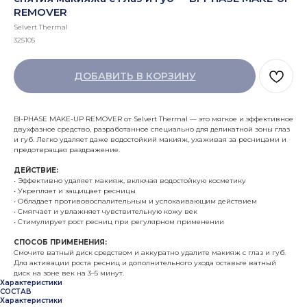
REMOVER
Selvert Thermal
325105
ДОБАВИТЬ В КОРЗИНУ
BI-PHASE MAKE-UP REMOVER от Selvert Thermal — это мягкое и эффективное
двухфазное средство, разработанное специально для деликатной зоны глаз
и губ. Легко удаляет даже водостойкий макияж, ухаживая за ресницами и
предотвращая раздражение.
ДЕЙСТВИЕ:
• Эффективно удаляет макияж, включая водостойкую косметику
• Укрепляет и защищает ресницы
• Обладает противовоспалительным и успокаивающим действием
• Смягчает и увлажняет чувствительную кожу век
• Стимулирует рост ресниц при регулярном применении
СПОСОБ ПРИМЕНЕНИЯ:
Смочите ватный диск средством и аккуратно удалите макияж с глаз и губ.
Для активации роста ресниц и дополнительного ухода оставьте ватный
диск на зоне век на 3–5 минут.
Характеристики
СОСТАВ
Характеристики