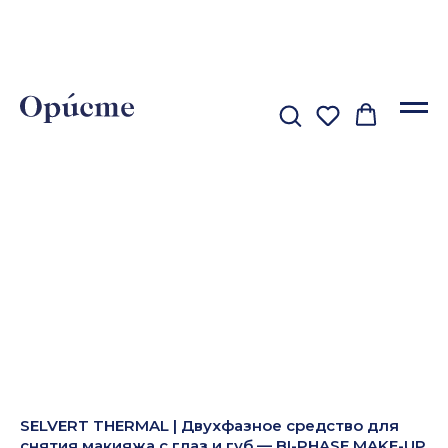
SELVERT THERMAL | Двухфазное средство для
снятия макияжа с глаз и губ — BI-PHASE MAKE-UP