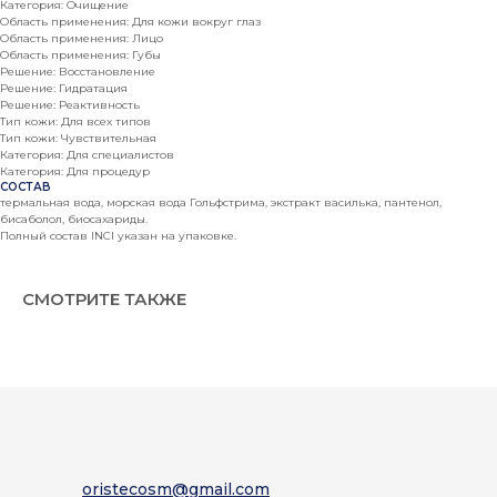
Категория: Очищение
Область применения: Для кожи вокруг глаз
Область применения: Лицо
Область применения: Губы
Решение: Восстановление
Решение: Гидратация
Решение: Реактивность
Тип кожи: Для всех типов
Тип кожи: Чувствительная
Категория: Для специалистов
Категория: Для процедур
СОСТАВ
термальная вода, морская вода Гольфстрима, экстракт василька, пантенол,
бисаболол, биосахариды.
Полный состав INCI указан на упаковке.
СМОТРИТЕ ТАКЖЕ
oristecosm@gmail.com