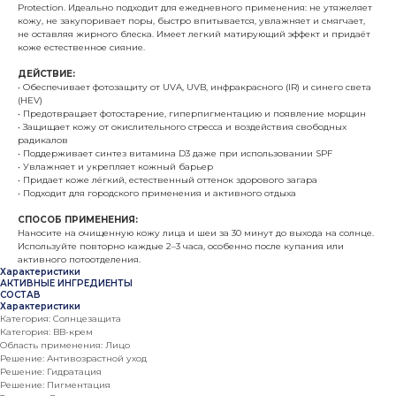
Protection. Идеально подходит для ежедневного применения: не утяжеляет
кожу, не закупоривает поры, быстро впитывается, увлажняет и смягчает,
не оставляя жирного блеска. Имеет легкий матирующий эффект и придаёт
коже естественное сияние.
ДЕЙСТВИЕ:
• Обеспечивает фотозащиту от UVA, UVB, инфракрасного (IR) и синего света
(HEV)
• Предотвращает фотостарение, гиперпигментацию и появление морщин
• Защищает кожу от окислительного стресса и воздействия свободных
радикалов
• Поддерживает синтез витамина D3 даже при использовании SPF
• Увлажняет и укрепляет кожный барьер
• Придает коже лёгкий, естественный оттенок здорового загара
• Подходит для городского применения и активного отдыха
СПОСОБ ПРИМЕНЕНИЯ:
Наносите на очищенную кожу лица и шеи за 30 минут до выхода на солнце.
Используйте повторно каждые 2–3 часа, особенно после купания или
активного потоотделения.
Характеристики
АКТИВНЫЕ ИНГРЕДИЕНТЫ
СОСТАВ
Характеристики
Категория: Солнцезащита
Категория: BB-крем
Область применения: Лицо
Решение: Антивозрастной уход
Решение: Гидратация
Решение: Пигментация