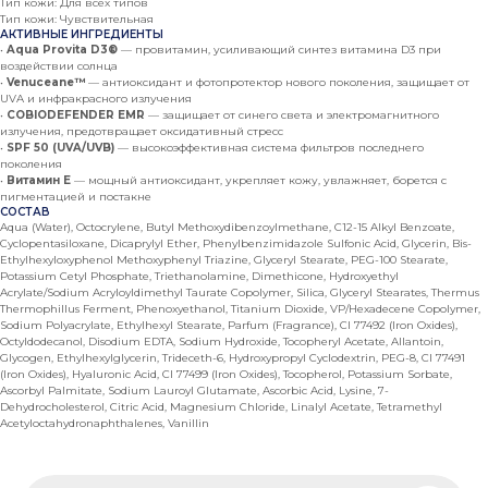
Тип кожи: Для всех типов
Тип кожи: Чувствительная
АКТИВНЫЕ ИНГРЕДИЕНТЫ
•
Aqua Provita D3®
— провитамин, усиливающий синтез витамина D3 при
воздействии солнца
•
Venuceane™
— антиоксидант и фотопротектор нового поколения, защищает от
UVA и инфракрасного излучения
•
COBIODEFENDER EMR
— защищает от синего света и электромагнитного
излучения, предотвращает оксидативный стресс
•
SPF 50 (UVA/UVB)
— высокоэффективная система фильтров последнего
поколения
•
Витамин Е
— мощный антиоксидант, укрепляет кожу, увлажняет, борется с
пигментацией и постакне
СОСТАВ
Aqua (Water), Octocrylene, Butyl Methoxydibenzoylmethane, C12-15 Alkyl Benzoate,
Cyclopentasiloxane, Dicaprylyl Ether, Phenylbenzimidazole Sulfonic Acid, Glycerin, Bis-
Ethylhexyloxyphenol Methoxyphenyl Triazine, Glyceryl Stearate, PEG-100 Stearate,
Potassium Cetyl Phosphate, Triethanolamine, Dimethicone, Hydroxyethyl
Acrylate/Sodium Acryloyldimethyl Taurate Copolymer, Silica, Glyceryl Stearates, Thermus
Thermophillus Ferment, Phenoxyethanol, Titanium Dioxide, VP/Hexadecene Copolymer,
Sodium Polyacrylate, Ethylhexyl Stearate, Parfum (Fragrance), CI 77492 (Iron Oxides),
Octyldodecanol, Disodium EDTA, Sodium Hydroxide, Tocopheryl Acetate, Allantoin,
Glycogen, Ethylhexylglycerin, Trideceth-6, Hydroxypropyl Cyclodextrin, PEG-8, CI 77491
(Iron Oxides), Hyaluronic Acid, CI 77499 (Iron Oxides), Tocopherol, Potassium Sorbate,
Ascorbyl Palmitate, Sodium Lauroyl Glutamate, Ascorbic Acid, Lysine, 7-
Dehydrocholesterol, Citric Acid, Magnesium Chloride, Linalyl Acetate, Tetramethyl
Acetyloctahydronaphthalenes, Vanillin