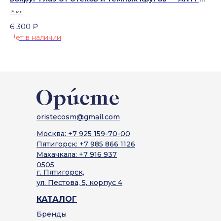
AGING EYE CONTOUR CREAM FOR BAGS AND DARK
ст
15 мл
50 
CIRCLES
SP
6 300
₽
7 
Нет в наличии
oristecosm@gmail.com
Москва: +7 925 159-70-00
Пятигорск: +7 985 866 1126
Махачкала: +7 916 937
0505
г. Пятигорск,
ул. Пестова, 5, корпус 4
КАТАЛОГ
Бренды