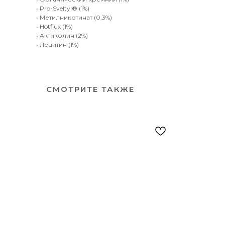
• Pro-Sveltyl® (1%)
• Метилникотинат (0,3%)
• Hotflux (1%)
• Актиколин (2%)
• Лецитин (1%)
СМОТРИТЕ ТАКЖЕ