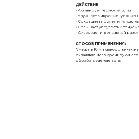
ДЕЙСТВИЕ:
• Активирует термолиполиз
• Улучшает микроциркуляцию 
• Сокращает проявления целл
• Повышает упругость и тонус 
• Оказывает интенсивный раз
СПОСОБ ПРИМЕНЕНИЯ:
Смешать 10 мл сыворотки-актив
охлаждающего дренирующего б
обрабатываемые зоны.