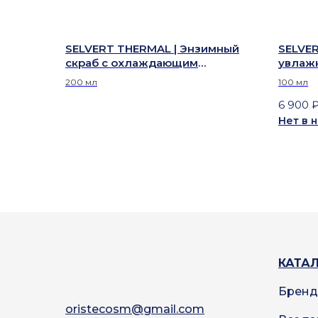
SELVERT THERMAL | Энзимный
SELVER
скраб с охлаждающим
увлаж
эффектом — SCRUB ENZYME
— 24H
200 мл
100 мл
PEELING
6 900
Нет в 
КАТА
Брен
oristecosm@gmail.com