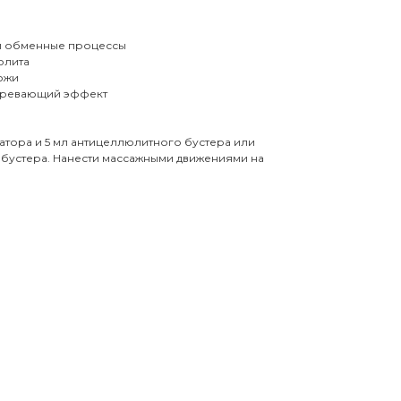
и обменные процессы
юлита
кожи
огревающий эффект
атора и 5 мл антицеллюлитного бустера или
устера. Нанести массажными движениями на