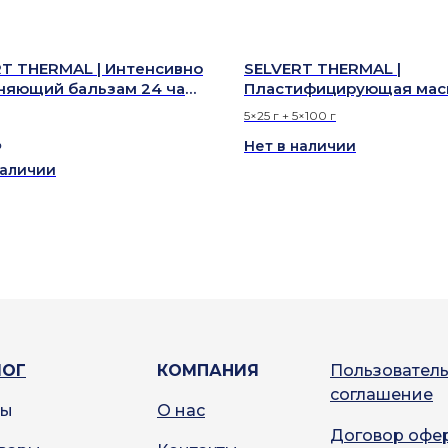
T THERMAL | Интенсивно
SELVERT THERMAL |
няющий бальзам 24 часа
Пластифицирующая мас
 HYDRATION
против морщин — FIRMI
5×25 г + 5×100 г
ANTI-WRINKLE PEEL OFF
Нет в наличии
₽
наличии
ЛОГ
КОМПАНИЯ
Пользовател
соглашение
ды
О нас
Договор офе