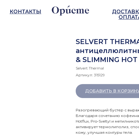
КОНТАКТЫ
ДОСТАВК
ОПЛАТ
SELVERT THERMA
антицеллюлитны
& SLIMMING HOT
Selvert Thermal
Артикул:
315129
ДОБАВИТЬ В КОРЗИН
Разогревающий бустер с выра
Благодаря сочетанию кофеина,
Hotflux, Pro-Sveltyl и метилни
активирует термолиполиз, спо
кожу, улучшая контуры тела.