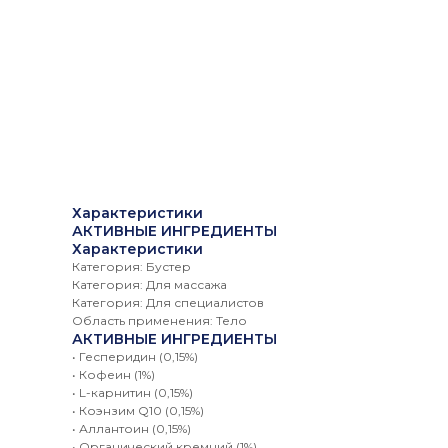
Характеристики
АКТИВНЫЕ ИНГРЕДИЕНТЫ
Характеристики
Категория: Бустер
Категория: Для массажа
Категория: Для специалистов
Область применения: Тело
АКТИВНЫЕ ИНГРЕДИЕНТЫ
• Гесперидин (0,15%)
• Кофеин (1%)
• L-карнитин (0,15%)
• Коэнзим Q10 (0,15%)
• Аллантоин (0,15%)
• Органический кремний (1%)