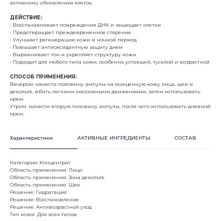
активному обновлению клеток.
ДЕЙСТВИЕ:
• Восстанавливает повреждения ДНК и защищает клетки
• Предотвращает преждевременное старение
• Улучшает регенерацию кожи в ночной период
• Повышает антиоксидантную защиту днем
• Выравнивает тон и укрепляет структуру кожи
• Подходит для любого типа кожи, особенно уставшей, тусклой и возрастной
СПОСОБ ПРИМЕНЕНИЯ:
Вечером: нанести половину ампулы на очищенную кожу лица, шеи и
декольте, вбить легкими массажными движениями, затем использовать
крем.
Утром: нанести вторую половину ампулы, после чего использовать дневной
крем.
Характеристики
АКТИВНЫЕ ИНГРЕДИЕНТЫ
СОСТАВ
Категория: Концентрат
Область применения: Лицо
Область применения: Зона декольте
Область применения: Шея
Решение: Гидратация
Решение: Восстановление
Решение: Антивозрастной уход
Тип кожи: Для всех типов