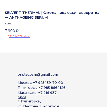
ма
SELVERT THERMAL | Омолаживающая сыворотка
SE
— ANTI-AGEING SERUM
ма
AL
30 мл
500
Не
7 900
₽
Нет в наличии
oristecosm@gmail.com
Москва: +7 925 159-70-00
Пятигорск: +7 985 866 1126
Махачкала: +7 916 937
0505
г. Пятигорск,
ул. Пестова, 5, корпус 4