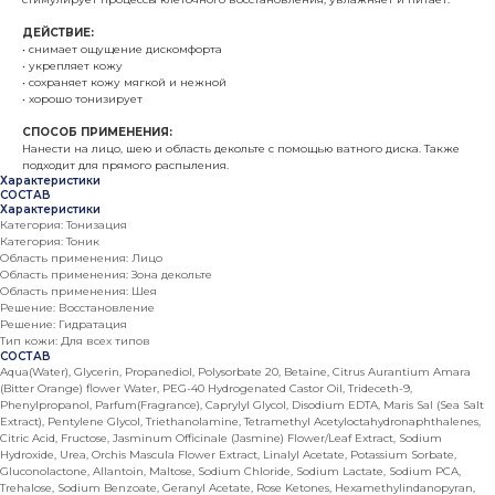
ДЕЙСТВИЕ:
• снимает ощущение дискомфорта
• укрепляет кожу
• сохраняет кожу мягкой и нежной
• хорошо тонизирует
СПОСОБ ПРИМЕНЕНИЯ:
Нанести на лицо, шею и область декольте с помощью ватного диска. Также
подходит для прямого распыления.
Характеристики
СОСТАВ
Характеристики
Категория: Тонизация
Категория: Тоник
Область применения: Лицо
Область применения: Зона декольте
Область применения: Шея
Решение: Восстановление
Решение: Гидратация
Тип кожи: Для всех типов
СОСТАВ
Aqua(Water), Glycerin, Propanediol, Polysorbate 20, Betaine, Citrus Aurantium Amara
(Bitter Orange) flower Water, PEG-40 Hydrogenated Castor Oil, Trideceth-9,
Phenylpropanol, Parfum(Fragrance), Caprylyl Glycol, Disodium EDTA, Maris Sal (Sea Salt
Extract), Pentylene Glycol, Triethanolamine, Tetramethyl Acetyloctahydronaphthalenes,
Citric Acid, Fructose, Jasminum Officinale (Jasmine) Flower/Leaf Extract, Sodium
Hydroxide, Urea, Orchis Mascula Flower Extract, Linalyl Acetate, Potassium Sorbate,
Gluconolactone, Allantoin, Maltose, Sodium Chloride, Sodium Lactate, Sodium PCA,
Trehalose, Sodium Benzoate, Geranyl Acetate, Rose Ketones, Hexamethylindanopyran,