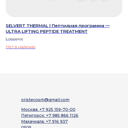
для
SELVERT THERMAL | Пептидная программа —
SE
ULTRA LIFTING PEPTIDE TREATMENT
ба
5 процедур
100
Нет в наличии
6 
Не
oristecosm@gmail.com
Москва: +7 925 159-70-00
Пятигорск: +7 985 866 1126
Махачкала: +7 916 937
0505