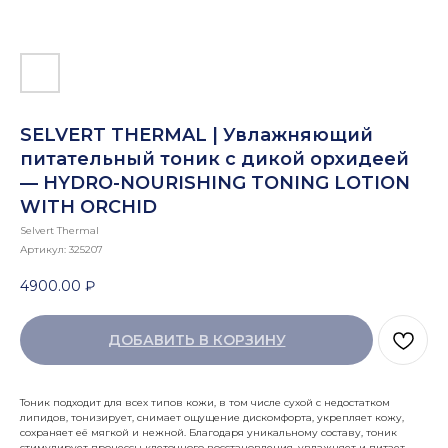
SELVERT THERMAL | Увлажняющий
питательный тоник с дикой орхидеей
— HYDRO-NOURISHING TONING LOTION
WITH ORCHID
Selvert Thermal
Артикул:
325207
4900.00
₽
ДОБАВИТЬ В КОРЗИНУ
Тоник подходит для всех типов кожи, в том числе сухой с недостатком
липидов, тонизирует, снимает ощущение дискомфорта, укрепляет кожу,
сохраняет её мягкой и нежной. Благодаря уникальному составу, тоник
стимулирует процессы клеточного восстановления, увлажняет и питает.