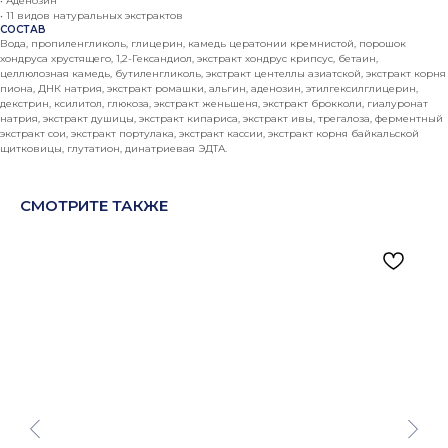
• Аденозин
• 11 видов натуральных экстрактов
СОСТАВ
Вода, пропиленгликоль, глицерин, камедь цератонии кремнистой, порошок
хондруса хрустящего, 1,2-Гександиол, экстракт хондрус крипсус, бетаин,
целлюлозная камедь, бутиленгликоль, экстракт центеллы азиатской, экстракт корня
пиона, ДНК натрия, экстракт ромашки, альгин, аденозин, этилгексилглицерин,
декстрин, ксилитол, глюкоза, экстракт женьшеня, экстракт брокколи, гиалуронат
натрия, экстракт душицы, экстракт кипариса, экстракт ивы, трегалоза, ферментный
экстракт сои, экстракт портулака, экстракт кассии, экстракт корня байкальской
щитковицы, глутатион, динатриевая ЭДТА.
СМОТРИТЕ ТАКЖЕ