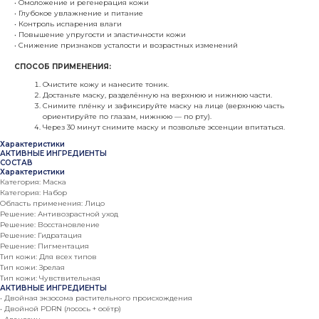
• Омоложение и регенерация кожи
• Глубокое увлажнение и питание
• Контроль испарения влаги
• Повышение упругости и эластичности кожи
• Снижение признаков усталости и возрастных изменений
СПОСОБ ПРИМЕНЕНИЯ:
Очистите кожу и нанесите тоник.
Достаньте маску, разделённую на верхнюю и нижнюю части.
Снимите плёнку и зафиксируйте маску на лице (верхнюю часть
ориентируйте по глазам, нижнюю — по рту).
Через 30 минут снимите маску и позвольте эссенции впитаться.
Характеристики
АКТИВНЫЕ ИНГРЕДИЕНТЫ
СОСТАВ
Характеристики
Категория: Маска
Категория: Набор
Область применения: Лицо
Решение: Антивозрастной уход
Решение: Восстановление
Решение: Гидратация
Решение: Пигментация
Тип кожи: Для всех типов
Тип кожи: Зрелая
Тип кожи: Чувствительная
АКТИВНЫЕ ИНГРЕДИЕНТЫ
• Двойная экзосома растительного происхождения
• Двойной PDRN (лосось + осётр)