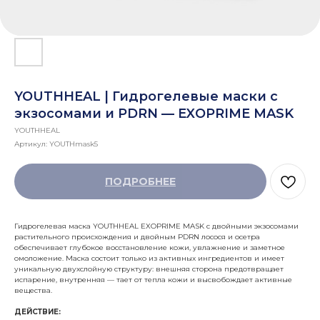
YOUTHHEAL | Гидрогелевые маски с
экзосомами и PDRN — EXOPRIME MASK
YOUTHHEAL
Артикул:
YOUTHmask5
ПОДРОБНЕЕ
Гидрогелевая маска YOUTHHEAL EXOPRIME MASK с двойными экзосомами
растительного происхождения и двойным PDRN лосося и осетра
обеспечивает глубокое восстановление кожи, увлажнение и заметное
омоложение. Маска состоит только из активных ингредиентов и имеет
уникальную двухслойную структуру: внешняя сторона предотвращает
испарение, внутренняя — тает от тепла кожи и высвобождает активные
вещества.
ДЕЙСТВИЕ: