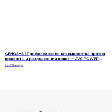
—
GENOSYS | Профессиональная сыворотка против
pH
красноты и раздражения кожи — CVS POWER
ко
SOLUTION
AC
2мл*10 ампул
50 